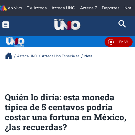
en vivo
TV Azteca
Azteca UNO
Azteca 7
Deportes
Notic
En Vivo
Azteca UNO
Azteca Uno Especiales
Nota
Quién lo diría: esta moneda
típica de 5 centavos podría
costar una fortuna en México,
¿las recuerdas?