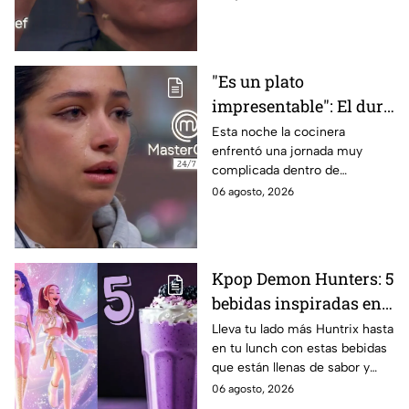
24/7
"Es un plato
impresentable": El duro
regaño que hizo llorar a
Esta noche la cocinera
enfrentó una jornada muy
Michelle dentro de
complicada dentro de
MasterChef 24/7
MasterChef 24/7.
06 agosto, 2026
Kpop Demon Hunters: 5
bebidas inspiradas en
las guerreras Huntrix
Lleva tu lado más Huntrix hasta
en tu lunch con estas bebidas
para llevar a la escuela
que están llenas de sabor y
este regreso a clases
frescura.
06 agosto, 2026
2026; son saludables y