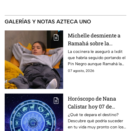
GALERÍAS Y NOTAS AZTECA UNO
Michelle desmiente a
Ramahá sobre la
designación del Pin
La cocinera le aseguró a Ixdit
que habría seguido portando el
Negro a un integrante
Pin Negro aunque Ramahá la
de las "Divas" en
hubiera subido al balcón
07 agosto, 2026
MasterChef 24/7
Horóscopo de Nana
Calistar hoy 07 de
agosto; estos signos
¿Qué te depara el destino?
Descubre qué podría suceder
podrían dejar de estar
en tu vida muy pronto con los
solteros más pronto de