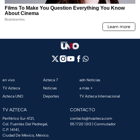
en vivo
Azteca 7
adn Noticias
TV Azteca
Noticias
a más +
Azteca UNO
Deportes
TV Azteca Internacional
TV AZTECA
CONTACTO
Periférico Sur 4121,
contacto@tvazteca.com
Col. Fuentes Del Pedregal,
55 1720 1313
| Conmutador
C.P. 14141,
Ciudad De México, México.