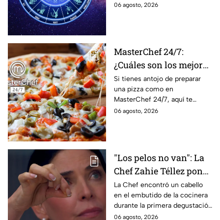
horóscopos de Nana Calistar;
06 agosto, 2026
lo que imaginan y
tendrás toda la información
recibir propuestas
para afrontar el futuro.
laborales
MasterChef 24/7:
¿Cuáles son los mejores
quesos para preparar
Si tienes antojo de preparar
una pizza como en
pizza en casa?
MasterChef 24/7, aquí te
contamos todo lo que debes
06 agosto, 2026
saber antes de poner manos
en la masa.
"Los pelos no van": La
Chef Zahie Téllez pone
en evidencia a Carmen
La Chef encontró un cabello
en el embutido de la cocinera
en la gala de mandiles
durante la primera degustación
negros de MasterChef
de la noche
06 agosto, 2026