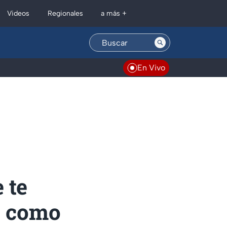
Regionales
Videos
a más +
En Vivo
 te
s como