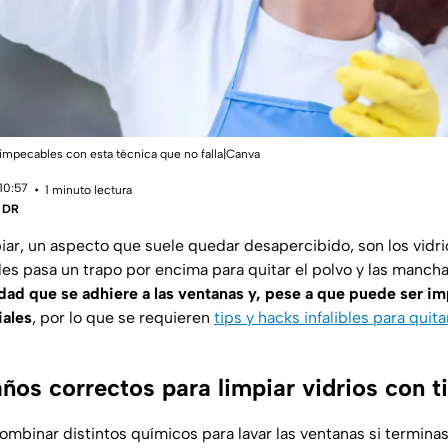
a impecables con esta técnica que no falla|Canva
10:57
1 minuto lectura
| DR
ar, un aspecto que suele quedar desapercibido, son los vidrio
es pasa un trapo por encima para quitar el polvo y las mancha
dad que se adhiere a las ventanas y, pese a que puede ser im
iales
, por lo que se requieren
tips y hacks infalibles para quit
paños correctos para limpiar vidrios con t
combinar distintos químicos para lavar las ventanas si termina