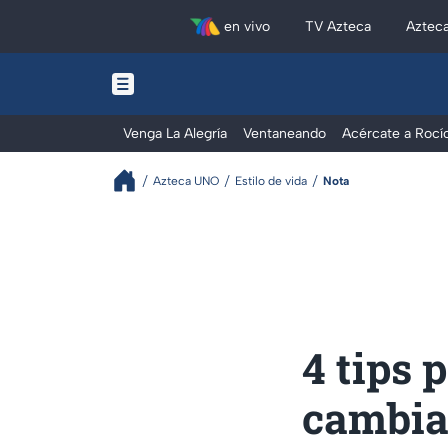
en vivo
TV Azteca
Aztec
Venga La Alegría
Ventaneando
Acércate a Rocí
Azteca UNO
Estilo de vida
Nota
4 tips 
cambiar