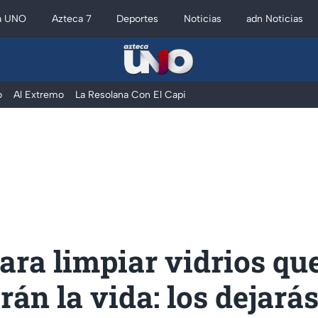
a UNO
Azteca 7
Deportes
Noticias
adn Noticias
o
Al Extremo
La Resolana Con El Capi
para limpiar vidrios que
án la vida: los dejará