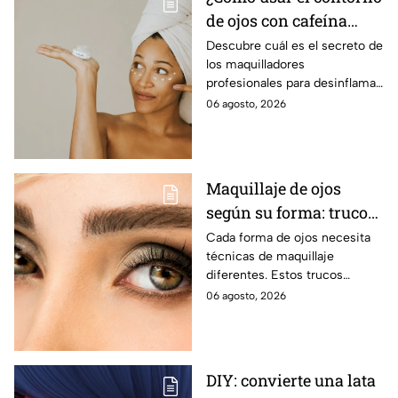
de ojos con cafeína
para desinflamar
Descubre cuál es el secreto de
los maquilladores
párpados encapotados?
profesionales para desinflamar
los párpados encapotados con
06 agosto, 2026
una crema de contorno de
ojos con cafeína
Maquillaje de ojos
según su forma: trucos
para realzar la mirada
Cada forma de ojos necesita
técnicas de maquillaje
diferentes. Estos trucos
ayudan a abrir, elevar, suavizar
06 agosto, 2026
o intensificar la mirada de
manera favorecedora.
DIY: convierte una lata