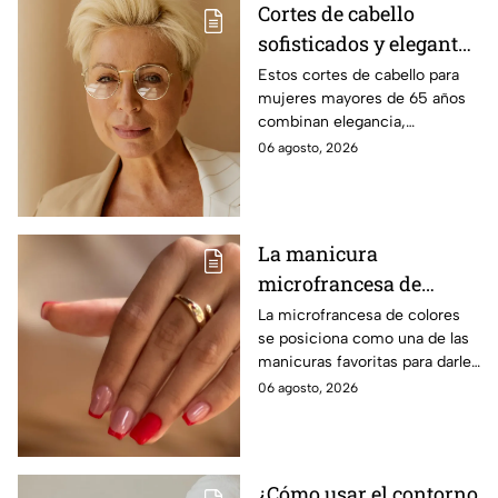
Cortes de cabello
sofisticados y elegantes
para mujeres mayores
Estos cortes de cabello para
mujeres mayores de 65 años
de 65 años
combinan elegancia,
comodidad y estilo, con
06 agosto, 2026
opciones que favorecen las
facciones y nunca pasan de
moda.
La manicura
microfrancesa de
colores que es
La microfrancesa de colores
se posiciona como una de las
tendencia
manicuras favoritas para darle
un toque divertido, delicado y
06 agosto, 2026
moderno a las uñas, sin perder
elegancia.
¿Cómo usar el contorno