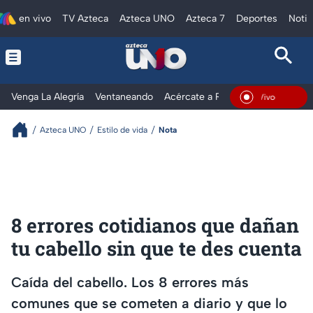
en vivo
TV Azteca
Azteca UNO
Azteca 7
Deportes
Notic
Venga La Alegría
Ventaneando
Acércate a Rocío
Al Extremo
En Vivo
Azteca UNO
Estilo de vida
Nota
8 errores cotidianos que dañan
tu cabello sin que te des cuenta
Caída del cabello. Los 8 errores más
comunes que se cometen a diario y que lo