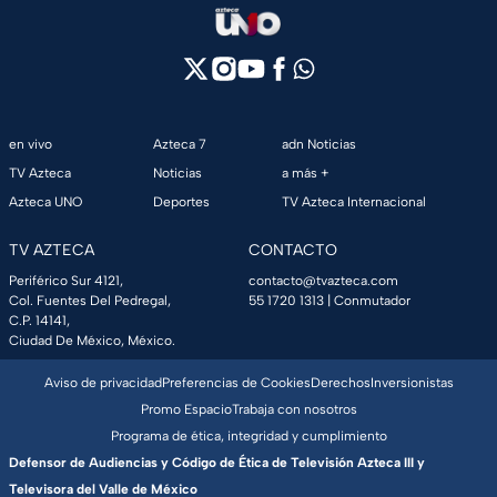
en vivo
Azteca 7
adn Noticias
TV Azteca
Noticias
a más +
Azteca UNO
Deportes
TV Azteca Internacional
TV AZTECA
CONTACTO
Periférico Sur 4121,
contacto@tvazteca.com
Col. Fuentes Del Pedregal,
55 1720 1313
| Conmutador
C.P. 14141,
Ciudad De México, México.
Aviso de privacidad
Preferencias de Cookies
Derechos
Inversionistas
Promo Espacio
Trabaja con nosotros
Programa de ética, integridad y cumplimiento
Defensor de Audiencias y Código de Ética de Televisión Azteca III y
Televisora del Valle de México