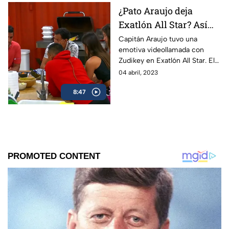
¿Pato Araujo deja
Exatlón All Star? Así
habló con su equipo.
Capitán Araujo tuvo una
emotiva videollamada con
Zudikey en Exatlón All Star. El
próximo nacimiento de su
04 abril, 2023
bebé podría hacer que Pato
8:47
deje la competencia.