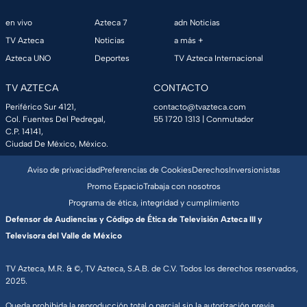
en vivo
Azteca 7
adn Noticias
TV Azteca
Noticias
a más +
Azteca UNO
Deportes
TV Azteca Internacional
TV AZTECA
CONTACTO
Periférico Sur 4121,
contacto@tvazteca.com
Col. Fuentes Del Pedregal,
55 1720 1313
| Conmutador
C.P. 14141,
Ciudad De México, México.
Aviso de privacidad
Preferencias de Cookies
Derechos
Inversionistas
Promo Espacio
Trabaja con nosotros
Programa de ética, integridad y cumplimiento
Defensor de Audiencias y Código de Ética de Televisión Azteca III y
Televisora del Valle de México
TV Azteca, M.R. & ©, TV Azteca, S.A.B. de C.V. Todos los derechos reservados,
2025.
Queda prohibida la reproducción total o parcial sin la autorización previa,