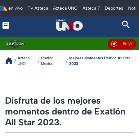
en vivo
TV Azteca
Azteca UNO
Azteca 7
Deportes
Notic
En Vivo
Azteca
Exatlón
Mejores Momentos Exatlón All Star
UNO
México
2023
Disfruta de los mejores
momentos dentro de Exatlón
All Star 2023.