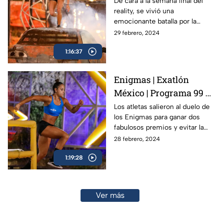
De cara a la semana final del
reality, se vivió una
emocionante batalla por la
última Villa 360 de Exatlón
29 febrero, 2024
México, competencia clave
1:16:37
par los atletas.
Enigmas | Exatlón
México | Programa 99 |
28 febrero 2024
Los atletas salieron al duelo de
los Enigmas para ganar dos
fabulosos premios y evitar la
caja maldita a toda costa que
28 febrero, 2024
traía consigo un artículo
1:19:28
innecesario.
Ver más