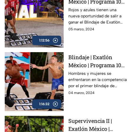
México | Programa 104 |
5 marzo 2024
Rojos y azules tienen una
nueva oportunidad de salir a
ganar el Blindaje de Exatlón
México. Un hombre y una
05 marzo, 2024
mujer pasaron al siguiente
1:12:56
nivel de la competencia.
Blindaje | Exatlón
México | Programa 103 |
4 marzo 2024
Hombres y mujeres se
enfrentaron en la competencia
por el primer blindaje de
Exatlón México. El ganador se
04 marzo, 2024
posicionaría directamente en
1:16:32
la semifinal.
Supervivencia II |
Exatlón México |