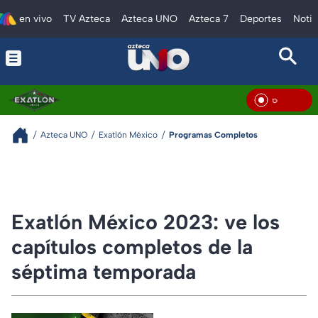
en vivo
TV Azteca
Azteca UNO
Azteca 7
Deportes
Notic
En V
Azteca UNO
Exatlón México
Programas Completos
Exatlón México 2023: ve los
capítulos completos de la
séptima temporada