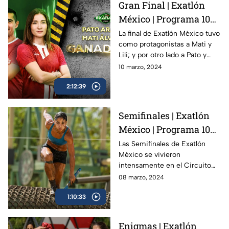
Gran Final | Exatlón
México | Programa 108 |
10 marzo 2024
La final de Exatlón México tuvo
como protagonistas a Mati y
Lili; y por otro lado a Pato y
Andrés, atletas que nos
10 marzo, 2024
regalaron un episodio
2:12:39
inolvidable.
Semifinales | Exatlón
México | Programa 107 |
8 marzo 2024
Las Semifinales de Exatlón
México se vivieron
intensamente en el Circuito
del Lodo. Dos atletas han
08 marzo, 2024
conseguido asegurar un lugar
1:10:33
en la Gran Final.
Enigmas | Exatlón