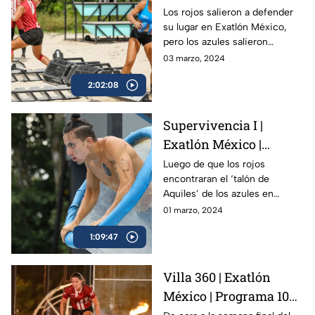
Programa 102 | 3 marzo
Los rojos salieron a defender
su lugar en Exatlón México,
2024
pero los azules salieron
decididos a instalar a uno de
03 marzo, 2024
sus rivales en el duelo de
2:02:08
eliminación.
Supervivencia I |
Exatlón México |
Programa 101 | 1 marzo
Luego de que los rojos
encontraran el ‘talón de
2024
Aquiles’ de los azules en
Exatlón México, Liliana y
01 marzo, 2024
Andrés son traicionados por
1:09:47
sus emociones en el
Maremagnum.
Villa 360 | Exatlón
México | Programa 100 |
29 febrero 2024