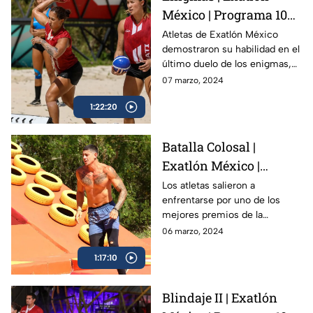
México | Programa 106 |
7 marzo 2024
Atletas de Exatlón México
demostraron su habilidad en el
último duelo de los enigmas,
compitiendo de forma
07 marzo, 2024
individual. Fue una
1:22:20
emocionante y reñida
competencia.
Batalla Colosal |
Exatlón México |
Programa 105 | 6 marzo
Los atletas salieron a
enfrentarse por uno de los
2024
mejores premios de la
temporada: un automóvil para
06 marzo, 2024
los ganadores de la Batalla
1:17:10
Colosal de Exatlón México,
Blindaje II | Exatlón