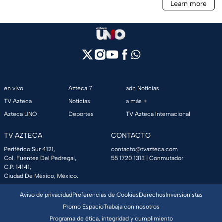
en vivo
Azteca 7
adn Noticias
TV Azteca
Noticias
a más +
Azteca UNO
Deportes
TV Azteca Internacional
TV AZTECA
CONTACTO
Periférico Sur 4121,
contacto@tvazteca.com
Col. Fuentes Del Pedregal,
55 1720 1313
| Conmutador
C.P. 14141,
Ciudad De México, México.
Aviso de privacidad
Preferencias de Cookies
Derechos
Inversionistas
Promo Espacio
Trabaja con nosotros
Programa de ética, integridad y cumplimiento