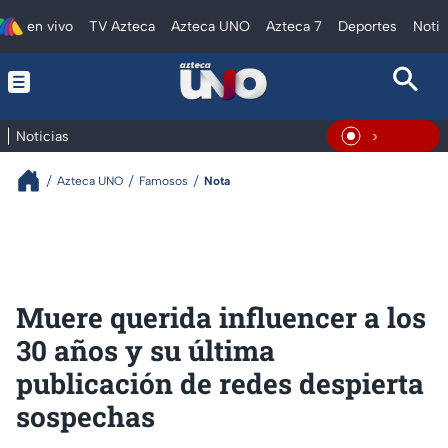
en vivo
TV Azteca
Azteca UNO
Azteca 7
Deportes
Notic
Noticias
En Vivo
Azteca UNO
Famosos
Nota
Muere querida influencer a los
30 años y su última
publicación de redes despierta
sospechas