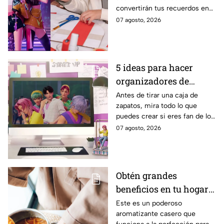
convertirán tus recuerdos en
un accesorio digno de una fan
07 agosto, 2026
de K-Pop Demon Hunters
5 ideas para hacer
organizadores de
escritorio inspirados
Antes de tirar una caja de
zapatos, mira todo lo que
en los Saja Boys con
puedes crear si eres fan de los
cartón reciclado
chicos de KPop Demon
07 agosto, 2026
Hunters
Obtén grandes
beneficios en tu hogar
con esta mezcla de
Este es un poderoso
aromatizante casero que
aceite de oliva, ramas