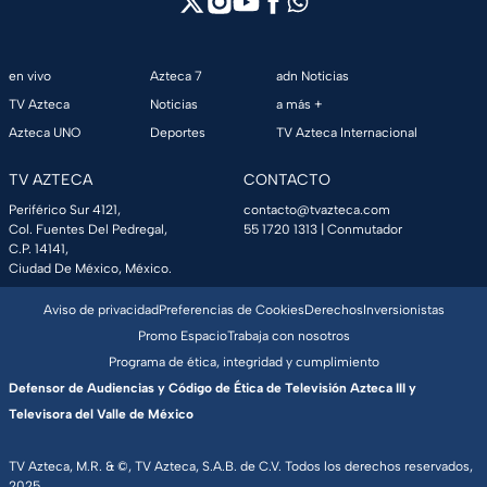
en vivo
Azteca 7
adn Noticias
TV Azteca
Noticias
a más +
Azteca UNO
Deportes
TV Azteca Internacional
TV AZTECA
CONTACTO
Periférico Sur 4121,
contacto@tvazteca.com
Col. Fuentes Del Pedregal,
55 1720 1313
| Conmutador
C.P. 14141,
Ciudad De México, México.
Aviso de privacidad
Preferencias de Cookies
Derechos
Inversionistas
Promo Espacio
Trabaja con nosotros
Programa de ética, integridad y cumplimiento
Defensor de Audiencias y Código de Ética de Televisión Azteca III y
Televisora del Valle de México
TV Azteca, M.R. & ©, TV Azteca, S.A.B. de C.V. Todos los derechos reservados,
2025.