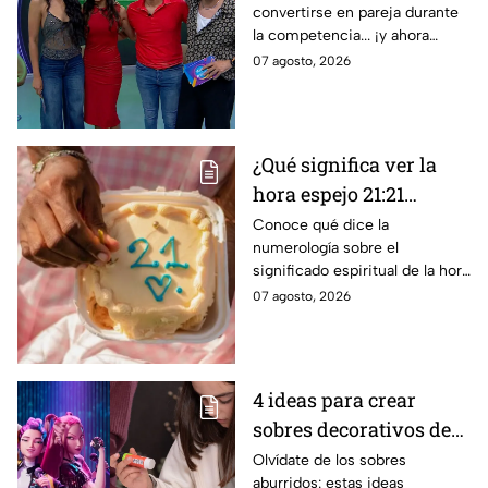
convertirse en pareja durante
CONFIRMADAS para la
la competencia... ¡y ahora
décima temporada de
vuelven a ella cuatro años
07 agosto, 2026
Exatlón México
después!
¿Qué significa ver la
hora espejo 21:21
constantemente según
Conoce qué dice la
numerología sobre el
la numerología?
significado espiritual de la hora
espejo 21:21, un mensaje
07 agosto, 2026
especial que ha sido enviado
por tus ánfeles guardianes
4 ideas para crear
sobres decorativos de
Huntrix para guardar
Olvídate de los sobres
aburridos: estas ideas
cartas y stickers