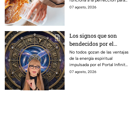
funciona a la perfección para
de canela y cáscaras de
tus espacios.
07 agosto, 2026
naranja
Los signos que son
bendecidos por el
universo con suerte
No todos gozan de las ventajas
de la energía espiritual
espiritual a partir de
impulsada por el Portal Infinito.
hoy 7 de agosto: los
Mira de qué se trata y cómo
07 agosto, 2026
horóscopos de Mhoni
puedes hacer para
Vidente
aprovecharlo