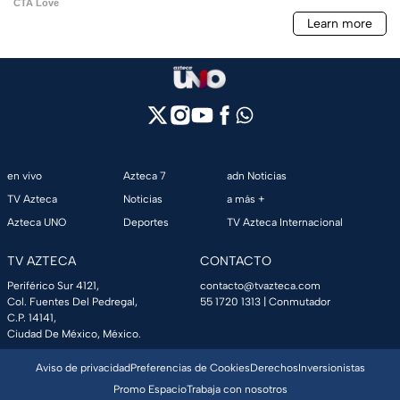
en vivo
Azteca 7
adn Noticias
TV Azteca
Noticias
a más +
Azteca UNO
Deportes
TV Azteca Internacional
TV AZTECA
CONTACTO
Periférico Sur 4121,
contacto@tvazteca.com
Col. Fuentes Del Pedregal,
55 1720 1313
| Conmutador
C.P. 14141,
Ciudad De México, México.
Aviso de privacidad
Preferencias de Cookies
Derechos
Inversionistas
Promo Espacio
Trabaja con nosotros