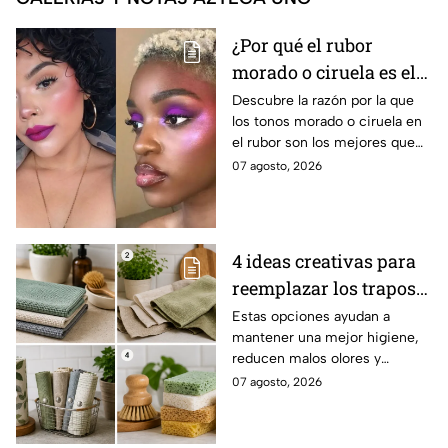
¿Por qué el rubor
morado o ciruela es el
mejor secreto para
Descubre la razón por la que
los tonos morado o ciruela en
iluminar las pieles
el rubor son los mejores que
morenas?
puedes elegir si tienes la piel
07 agosto, 2026
morena y deseas iluminarla
4 ideas creativas para
reemplazar los trapos
de cocina por opciones
Estas opciones ayudan a
mantener una mejor higiene,
más saludables,
reducen malos olores y
modernas y elegantes
aportan un toque moderno a la
07 agosto, 2026
cocina.