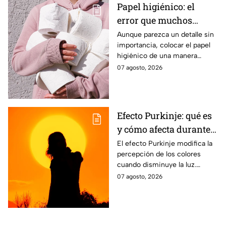
Papel higiénico: el
error que muchos
cometen al colocarlo
Aunque parezca un detalle sin
importancia, colocar el papel
higiénico de una manera
específica puede favorecer la
07 agosto, 2026
higiene y evitar algunos
inconvenientes.
Efecto Purkinje: qué es
y cómo afecta durante
un eclipse
El efecto Purkinje modifica la
percepción de los colores
cuando disminuye la luz.
Conoce por qué el verde y el
07 agosto, 2026
rojo cobran protagonismo
durante un eclipse.