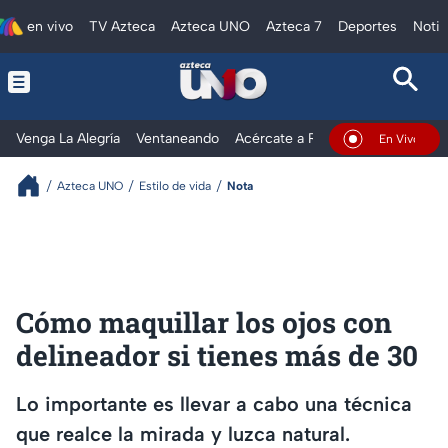
en vivo
TV Azteca
Azteca UNO
Azteca 7
Deportes
Notic
Venga La Alegría
Ventaneando
Acércate a Rocío
Al Extremo
En Vivo
Azteca UNO
Estilo de vida
Nota
Cómo maquillar los ojos con
delineador si tienes más de 30
Lo importante es llevar a cabo una técnica
que realce la mirada y luzca natural.