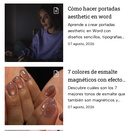
Cómo hacer portadas
aesthetic en word
Aprende a crear portadas
aesthetic en Word con
diseños sencillos, tipografías
bonitas y detalles visuales que
07 agosto, 2026
harán que tus trabajos luzcan
originales.
7 colores de esmalte
magnéticos con efecto
ojo de gato para lucir
Descubre cuáles son los 7
mejores tonos de esmalte que
manos elegantes
también son magnéticos y
sirven para realizar el efecto
07 agosto, 2026
ojo de gato y lucir una
manicura moderna