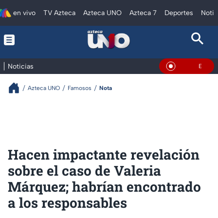
en vivo
TV Azteca
Azteca UNO
Azteca 7
Deportes
Notic
Noticias
En Vivo
Azteca UNO
Famosos
Nota
Hacen impactante revelación
sobre el caso de Valeria
Márquez; habrían encontrado
a los responsables