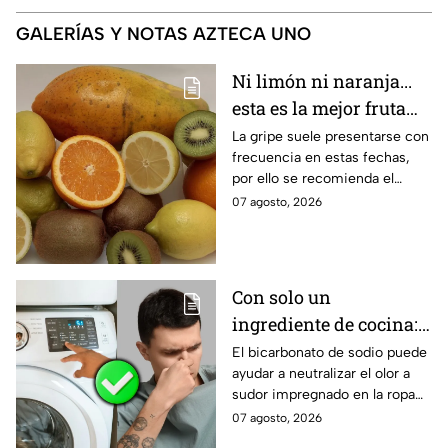
GALERÍAS Y NOTAS AZTECA UNO
Ni limón ni naranja...
esta es la mejor fruta
para evitar la gripe
La gripe suele presentarse con
frecuencia en estas fechas,
por ello se recomienda el
consumo de ciertas frutas.
07 agosto, 2026
Conoce todos los beneficios
del kiwi.
Con solo un
ingrediente de cocina:
elimina el olor a sudor
El bicarbonato de sodio puede
ayudar a neutralizar el olor a
de las camisetas de
sudor impregnado en la ropa
deporte
deportiva cuando se utiliza
07 agosto, 2026
correctamente. Este método