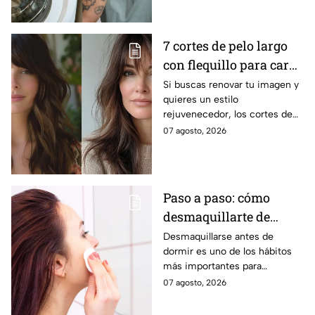
es respaldado por especialistas
en limpieza y cuidado de los
tejidos.
7 cortes de pelo largo
con flequillo para cara
redonda que te hace ver
Si buscas renovar tu imagen y
quieres un estilo
más joven después de
rejuvenecedor, los cortes de
los 40
pelo que apuestan por melenas
07 agosto, 2026
XL y flequillos marcados son la
mejor opción.
Paso a paso: cómo
desmaquillarte de
noche para cuidar tu
Desmaquillarse antes de
dormir es uno de los hábitos
piel y evitar arrugas
más importantes para
mantener la piel sana y
07 agosto, 2026
luminosa. Dermatólogos y
maquillistas coinciden en que