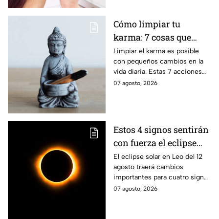
retirar correctamente el
maquillaje ayuda a proteger la
Cómo limpiar tu
barrera cutánea, prevenir la
karma: 7 cosas que
obstrucción de los poros y
prevenir la aparición de
debes hacer desde
Limpiar el karma es posible
arrugas tempranas.
con pequeños cambios en la
ahora
vida diaria. Estas 7 acciones
pueden ayudarte a soltar lo
07 agosto, 2026
negativo y atraer energía
positiva.
Estos 4 signos sentirán
con fuerza el eclipse
solar del 12 de agosto
El eclipse solar en Leo del 12
agosto traerá cambios
importantes para cuatro signos
del zodiaco, que podrían
07 agosto, 2026
comenzar una nueva etapa en
sus vidas.