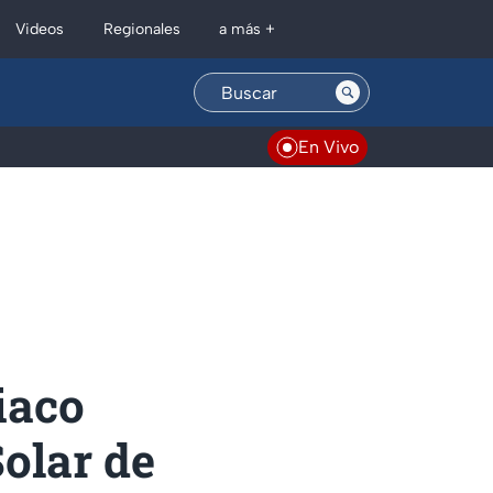
Regionales
Videos
a más +
En Vivo
iaco
Solar de