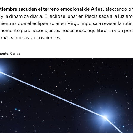
tiembre sacuden el terreno emocional de Aries,
afectando pr
y la dinámica diaria. El eclipse lunar en Piscis saca a la luz e
entras que el eclipse solar en Virgo impulsa a revisar la rutina
momento para hacer ajustes necesarios, equilibrar la vida pers
s más sinceras y conscientes.
Fuente: Canva