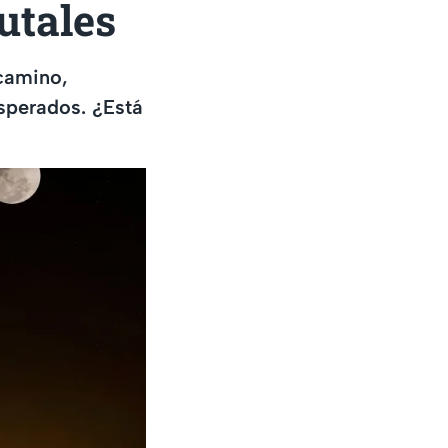
utales
camino,
sperados. ¿Está