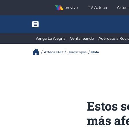
en vivo
TV Azteca
Aztec
Venga La Alegría
Ventaneando
Acércate a Rocí
Azteca UNO
Horóscopos
Nota
Estos s
más afe