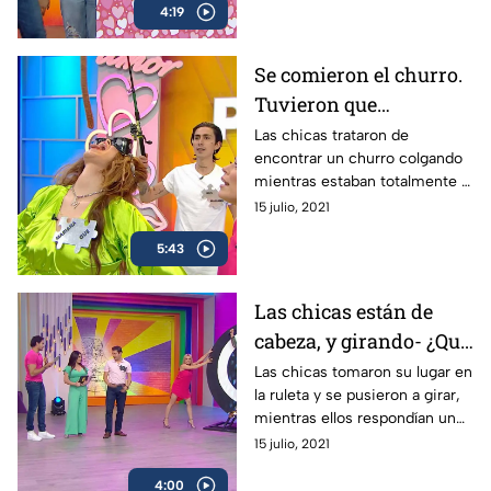
4:19
Se comieron el churro.
Tuvieron que
encontrarlo con ojos
Las chicas trataron de
encontrar un churro colgando
cerrados.
mientras estaban totalmente a
ciegas. ¿Quién pudo ganar
15 julio, 2021
este juego?
5:43
Las chicas están de
cabeza, y girando- ¿Qué
tanto respondieron
Las chicas tomaron su lugar en
la ruleta y se pusieron a girar,
ellas?
mientras ellos respondían un
cuestionario de nuestro
15 julio, 2021
programa.
4:00