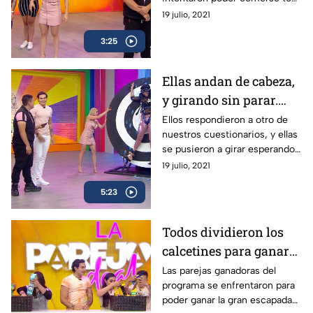
la dona y ganar.
19 julio, 2021
3:25
Ellas andan de cabeza,
y girando sin parar.
¿Pudieron
Ellos respondieron a otro de
nuestros cuestionarios, y ellas
respondernos?
se pusieron a girar esperando
alguna coincidencia en las
19 julio, 2021
respuestas.
5:23
Todos dividieron los
calcetines para ganar
la escapada romántica.
Las parejas ganadoras del
programa se enfrentaron para
poder ganar la gran escapada