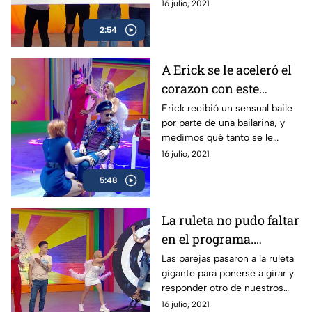
romántica de fin de semana.
16 julio, 2021
2:54
A Erick se le aceleró el
corazon con este
sensual baile. ¿Pudo
Erick recibió un sensual baile
por parte de una bailarina, y
ganar?
medimos qué tanto se le
aceleró el corazón durante el
16 julio, 2021
baile.
5:48
La ruleta no pudo faltar
en el programa.
¿Quiénes se pusieron a
Las parejas pasaron a la ruleta
gigante para ponerse a girar y
girar?
responder otro de nuestros
cuestionarios.
16 julio, 2021