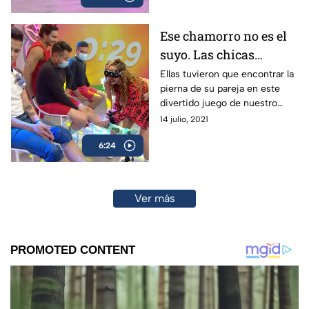
Ese chamorro no es el
suyo. Las chicas
buscaron la pierna de
Ellas tuvieron que encontrar la
pierna de su pareja en este
ellos.
divertido juego de nuestro
programa. ¿Quién pudo ganar?
14 julio, 2021
6:24
Ver más