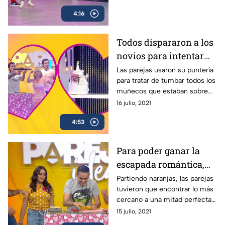
4:16
Todos dispararon a los
novios para intentar
tumbarlos del pastel.
Las parejas usaron su puntería
para tratar de tumbar todos los
muñecos que estaban sobre
los pasteles de boda.
16 julio, 2021
4:53
Para poder ganar la
escapada romántica,
buscaron a su media
Partiendo naranjas, las parejas
tuvieron que encontrar lo más
naranja.
cercano a una mitad perfecta
para poder irse a una escapada
15 julio, 2021
romántica.