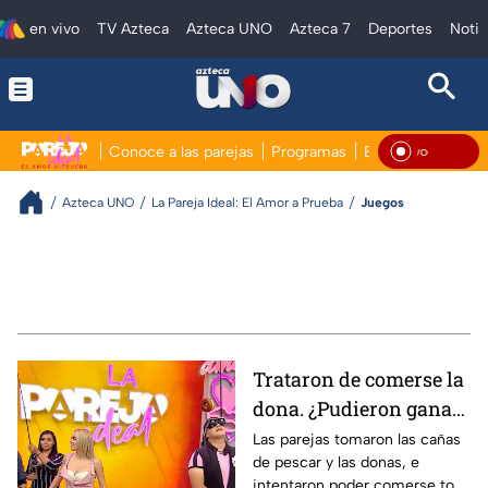
en vivo
TV Azteca
Azteca UNO
Azteca 7
Deportes
Notic
Conoce a las parejas
Programas
Escapadas
Jue
En V
Azteca UNO
La Pareja Ideal: El Amor a Prueba
Juegos
Trataron de comerse la
dona. ¿Pudieron ganar
en este divertido juego?
Las parejas tomaron las cañas
de pescar y las donas, e
intentaron poder comerse toda