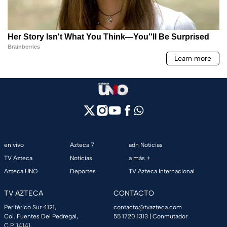
en vivo
Azteca 7
adn Noticias
TV Azteca
Noticias
a más +
Azteca UNO
Deportes
TV Azteca Internacional
TV AZTECA
CONTACTO
Periférico Sur 4121,
contacto@tvazteca.com
Col. Fuentes Del Pedregal,
55 1720 1313
| Conmutador
C.P. 14141,