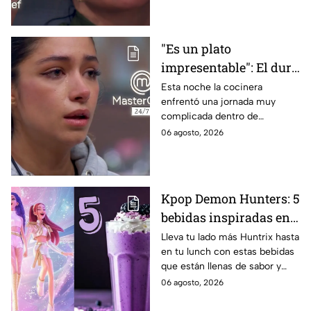
"Es un plato
impresentable": El duro
regaño que hizo llorar a
Esta noche la cocinera
enfrentó una jornada muy
Michelle dentro de
complicada dentro de
MasterChef 24/7
MasterChef 24/7.
06 agosto, 2026
Kpop Demon Hunters: 5
bebidas inspiradas en
las guerreras Huntrix
Lleva tu lado más Huntrix hasta
en tu lunch con estas bebidas
para llevar a la escuela
que están llenas de sabor y
este regreso a clases
frescura.
06 agosto, 2026
2026; son saludables y