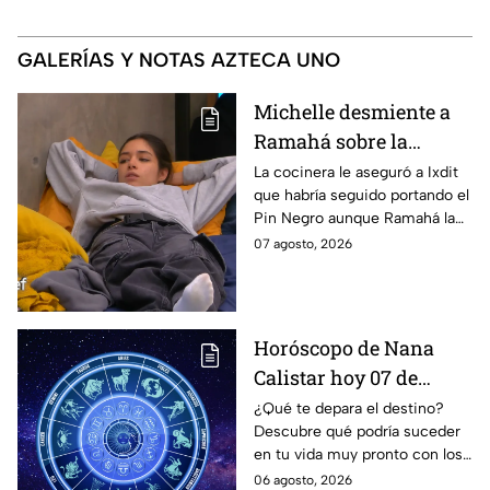
GALERÍAS Y NOTAS AZTECA UNO
Michelle desmiente a
Ramahá sobre la
designación del Pin
La cocinera le aseguró a Ixdit
que habría seguido portando el
Negro a un integrante
Pin Negro aunque Ramahá la
de las "Divas" en
hubiera subido al balcón
07 agosto, 2026
MasterChef 24/7
Horóscopo de Nana
Calistar hoy 07 de
agosto; estos signos
¿Qué te depara el destino?
Descubre qué podría suceder
podrían dejar de estar
en tu vida muy pronto con los
solteros más pronto de
horóscopos de Nana Calistar;
06 agosto, 2026