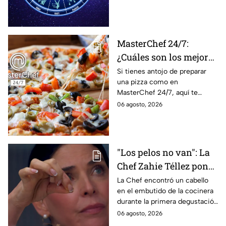
lo que imaginan y
tendrás toda la información
recibir propuestas
para afrontar el futuro.
laborales
MasterChef 24/7:
¿Cuáles son los mejores
quesos para preparar
Si tienes antojo de preparar
una pizza como en
pizza en casa?
MasterChef 24/7, aquí te
contamos todo lo que debes
06 agosto, 2026
saber antes de poner manos
en la masa.
"Los pelos no van": La
Chef Zahie Téllez pone
en evidencia a Carmen
La Chef encontró un cabello
en el embutido de la cocinera
en la gala de mandiles
durante la primera degustación
negros de MasterChef
de la noche
06 agosto, 2026
24/7