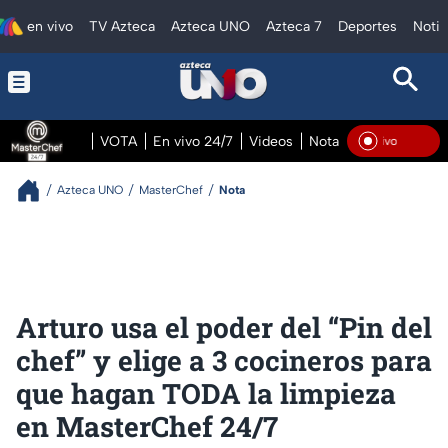
en vivo
TV Azteca
Azteca UNO
Azteca 7
Deportes
Notic
VOTA
En vivo 24/7
Videos
Notas
En vivo Pre
En V
Azteca UNO
MasterChef
Nota
Arturo usa el poder del “Pin del
chef” y elige a 3 cocineros para
que hagan TODA la limpieza
en MasterChef 24/7