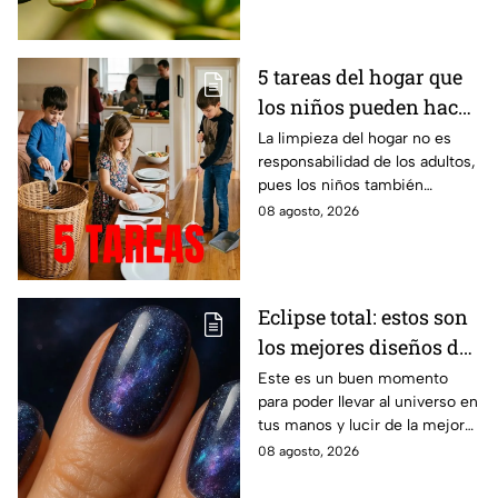
5 tareas del hogar que
los niños pueden hacer
según su edad
La limpieza del hogar no es
responsabilidad de los adultos,
pues los niños también
pueden colaborar
08 agosto, 2026
Eclipse total: estos son
los mejores diseños de
uñas para recibir el
Este es un buen momento
para poder llevar al universo en
evento astrológico
tus manos y lucir de la mejor
manera.
08 agosto, 2026