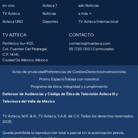
en vivo
Azteca 7
adn Noticias
TV Azteca
Noticias
a más +
Azteca UNO
Deportes
TV Azteca Internacional
TV AZTECA
CONTACTO
Periférico Sur 4121,
contacto@tvazteca.com
Col. Fuentes Del Pedregal,
55 1720 1313
| Conmutador
C.P. 14141,
Ciudad De México, México.
Aviso de privacidad
Preferencias de Cookies
Derechos
Inversionistas
Promo Espacio
Trabaja con nosotros
Programa de ética, integridad y cumplimiento
Defensor de Audiencias y Código de Ética de Televisión Azteca III y
Televisora del Valle de México
TV Azteca, M.R. & ©, TV Azteca, S.A.B. de C.V. Todos los derechos reservados,
2025.
Queda prohibida la reproducción total o parcial sin la autorización previa,