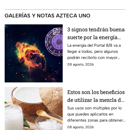
GALERÍAS Y NOTAS AZTECA UNO
3 signos tendrán buena
suerte por la energía
del Portal del León
La energía del Portal 8/8 va a
llegar a todos, pero algunos
podrán recibirlo con mayor
énfasis.
08 agosto, 2026
Estos son los beneficios
de utilizar la mezcla de
aceite de coco y
Sus usos son múltiples por lo
que puedes aplicarlos en
bicarbonato
diferentes zonas para obtener
beneficios.
08 agosto, 2026