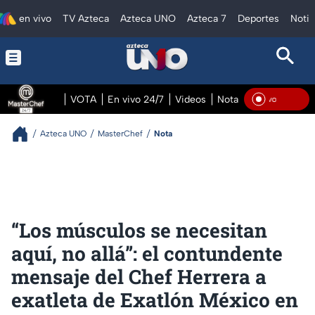
en vivo
TV Azteca
Azteca UNO
Azteca 7
Deportes
Notic
VOTA
En vivo 24/7
Videos
Notas
En vivo Pre
En V
Azteca UNO
MasterChef
Nota
“Los músculos se necesitan
aquí, no allá”: el contundente
mensaje del Chef Herrera a
exatleta de Exatlón México en