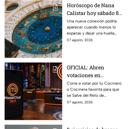
Horóscopo de Nana
Calistar hoy sábado 8
de agosto del 2026 para
Una nueva conexión podría
aparecer cuando menos lo
cada signo; una
esperas y dejar una huella
conexión inesperada
importante.
07 agosto, 2026
podría transformar tus
próximos días
OFICIAL: Abren
votaciones en
MasterChef 24/7 para
Corre a votar por tu Cocinero
o Cocinera favorita para que
que salves a un
se Salve del Reto de
Cocinero del Reto de
Eliminación de MasterChef
07 agosto, 2026
Eliminación de este
24/7 de este próximo
domingo
domingo.