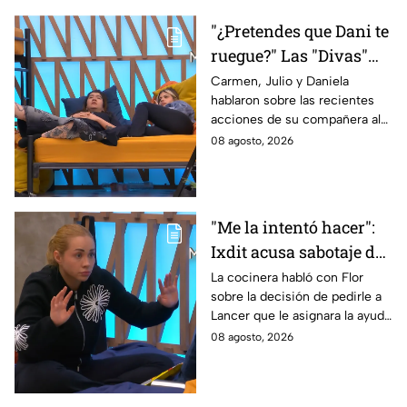
"¿Pretendes que Dani te
ruegue?" Las "Divas"
lamentan el
Carmen, Julio y Daniela
hablaron sobre las recientes
comportamiento de
acciones de su compañera al
Michelle en MasterChef
interior del Mundo MasterChef
08 agosto, 2026
24/7
"Me la intentó hacer":
Ixdit acusa sabotaje de
Ramahá en la pasada
La cocinera habló con Flor
sobre la decisión de pedirle a
gala de salvación de
Lancer que le asignara la ayuda
MasterChef 24/7
de Ramahá y no la de Daniela
08 agosto, 2026