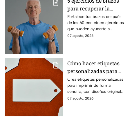
5 ejercicios de brazos
para recuperar la
fuerza después de los
Fortalece tus brazos después
de los 60 con cinco ejercicios
60
que pueden ayudarte a
recuperar fuerza, movilidad y
07 agosto, 2026
seguridad en los movimientos
cotidianos.
Cómo hacer etiquetas
personalizadas para
imprimir
Crea etiquetas personalizadas
para imprimir de forma
sencilla, con diseños originales
y detalles adaptados a tus
07 agosto, 2026
gustos, eventos o proyectos.