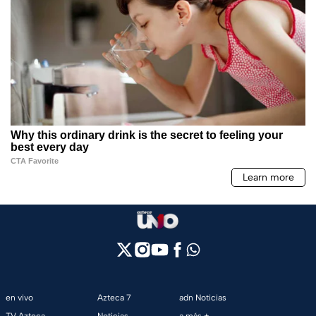
en vivo
Azteca 7
adn Noticias
TV Azteca
Noticias
a más +