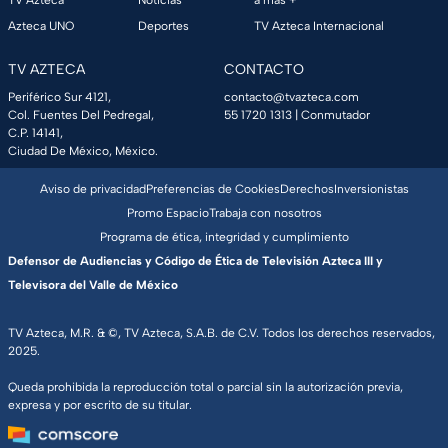
Azteca UNO
Deportes
TV Azteca Internacional
TV AZTECA
CONTACTO
Periférico Sur 4121,
contacto@tvazteca.com
Col. Fuentes Del Pedregal,
55 1720 1313
| Conmutador
C.P. 14141,
Ciudad De México, México.
Aviso de privacidad
Preferencias de Cookies
Derechos
Inversionistas
Promo Espacio
Trabaja con nosotros
Programa de ética, integridad y cumplimiento
Defensor de Audiencias y Código de Ética de Televisión Azteca III y
Televisora del Valle de México
TV Azteca, M.R. & ©, TV Azteca, S.A.B. de C.V. Todos los derechos reservados,
2025.
Queda prohibida la reproducción total o parcial sin la autorización previa,
expresa y por escrito de su titular.