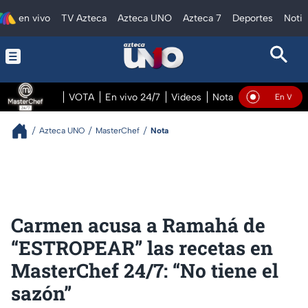
en vivo
TV Azteca
Azteca UNO
Azteca 7
Deportes
Notic
VOTA
En vivo 24/7
Videos
Notas
En vivo Pre
En Vivo
Azteca UNO
MasterChef
Nota
Carmen acusa a Ramahá de
“ESTROPEAR” las recetas en
MasterChef 24/7: “No tiene el
sazón”