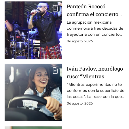
Panteón Rococó
confirma el concierto
más importante de su
La agrupación mexicana
conmemorará tres décadas de
trayectoria por sus 30
trayectoria con un concierto
años: fecha, lugar y
especial y esto es todo lo que
06 agosto, 2026
costo
sabemos.
Iván Pávlov, neurólogo
ruso: “Mientras
experimentas no te
“Mientras experimentas no te
conformes con la superficie de
conformes con la
las cosas”. La frase con la que
superficie de las cosas”
Iván Pávlov nos advierte contra
06 agosto, 2026
el peligro de aceptar los
resultados aparentes.