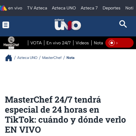
en vivo
TV Azteca
Azteca UNO
Azteca 7
Deportes
Notic
VOTA
En vivo 24/7
Videos
Notas
En vivo Pre
En Viv
Azteca UNO
MasterChef
Nota
MasterChef 24/7 tendrá
especial de 24 horas en
TikTok: cuándo y dónde verlo
EN VIVO