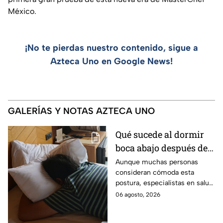
México.
¡No te pierdas nuestro contenido, sigue a
Azteca Uno en Google News!
GALERÍAS Y NOTAS AZTECA UNO
Qué sucede al dormir
boca abajo después de
los 50
Aunque muchas personas
consideran cómoda esta
postura, especialistas en salud
advierten que dormir boca
06 agosto, 2026
abajo puede aumentar las
molestias musculares y