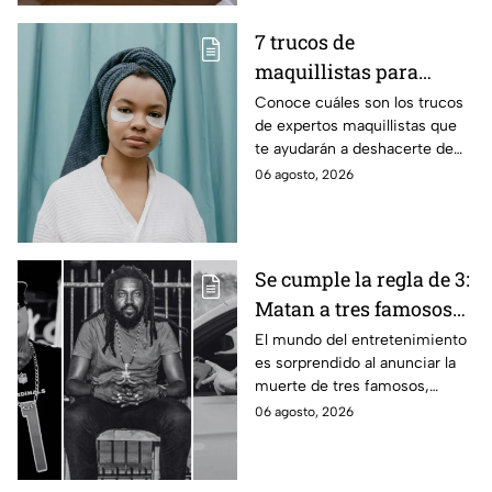
articulares con el paso de los
años. Estas son las razones y
7 trucos de
las recomendaciones para
maquillistas para
descansar mejor.
desinflamar las bolsas
Conoce cuáles son los trucos
de expertos maquillistas que
de los ojos en menos de
te ayudarán a deshacerte de
5 minutos
las bolsas de los ojos de
06 agosto, 2026
manera fácil y rápida sin
muchos productos
Se cumple la regla de 3:
Matan a tres famosos
en la semana del 31 de
El mundo del entretenimiento
es sorprendido al anunciar la
julio al 4 de agosto del
muerte de tres famosos,
2026
quienes les quitaron la vida,
06 agosto, 2026
cumpliendo la polémica regla
de 3