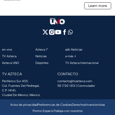
en vivo
Azteca 7
adn Noticias
TV Azteca
Noticias
a más +
Azteca UNO
Deportes
TV Azteca Internacional
TV AZTECA
CONTACTO
Periférico Sur 4121,
contacto@tvazteca.com
Col. Fuentes Del Pedregal,
55 1720 1313
| Conmutador
C.P. 14141,
Ciudad De México, México.
Aviso de privacidad
Preferencias de Cookies
Derechos
Inversionistas
Promo Espacio
Trabaja con nosotros