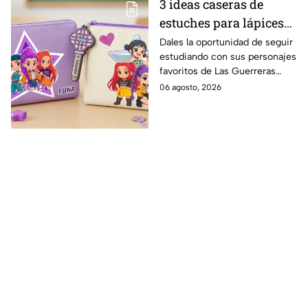
3 ideas caseras de
estuches para lápices
de KPop Demon
Dales la oportunidad de seguir
estudiando con sus personajes
Hunters para que los
favoritos de Las Guerreras
niños regresen a clases
KPop y gánale tiempo al
06 agosto, 2026
con entusiasmo
tiempo en estas vacaciones