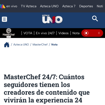
en vivo
TV Azteca
Azteca UNO
Azteca 7
Deportes
Notic
VOTA
En vivo 24/7
Videos
Notas
En vivo Pre
En Vivo
Azteca UNO
MasterChef
Nota
MasterChef 24/7: Cuántos
seguidores tienen los
creadores de contenido que
vivirán la experiencia 24