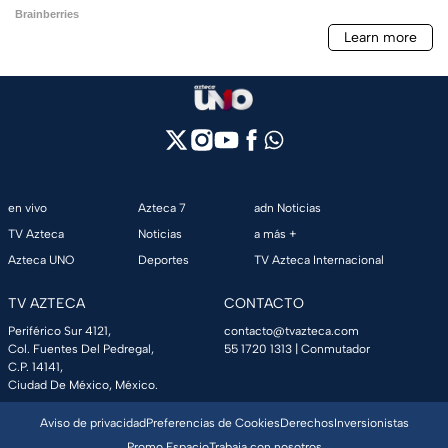
en vivo
Azteca 7
adn Noticias
TV Azteca
Noticias
a más +
Azteca UNO
Deportes
TV Azteca Internacional
TV AZTECA
CONTACTO
Periférico Sur 4121,
contacto@tvazteca.com
Col. Fuentes Del Pedregal,
55 1720 1313
| Conmutador
C.P. 14141,
Ciudad De México, México.
Aviso de privacidad
Preferencias de Cookies
Derechos
Inversionistas
Promo Espacio
Trabaja con nosotros