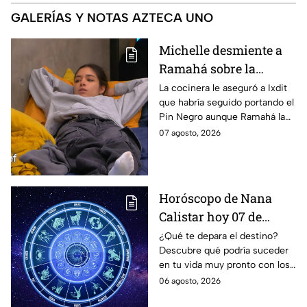
GALERÍAS Y NOTAS AZTECA UNO
Michelle desmiente a
Ramahá sobre la
designación del Pin
La cocinera le aseguró a Ixdit
que habría seguido portando el
Negro a un integrante
Pin Negro aunque Ramahá la
de las "Divas" en
hubiera subido al balcón
07 agosto, 2026
MasterChef 24/7
Horóscopo de Nana
Calistar hoy 07 de
agosto; estos signos
¿Qué te depara el destino?
Descubre qué podría suceder
podrían dejar de estar
en tu vida muy pronto con los
solteros más pronto de
horóscopos de Nana Calistar;
06 agosto, 2026
lo que imaginan y
tendrás toda la información