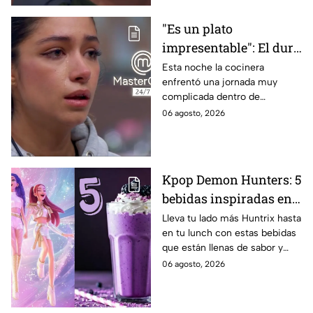
"Es un plato
impresentable": El duro
regaño que hizo llorar a
Esta noche la cocinera
enfrentó una jornada muy
Michelle dentro de
complicada dentro de
MasterChef 24/7
MasterChef 24/7.
06 agosto, 2026
Kpop Demon Hunters: 5
bebidas inspiradas en
las guerreras Huntrix
Lleva tu lado más Huntrix hasta
en tu lunch con estas bebidas
para llevar a la escuela
que están llenas de sabor y
este regreso a clases
frescura.
06 agosto, 2026
2026; son saludables y
deliciosas