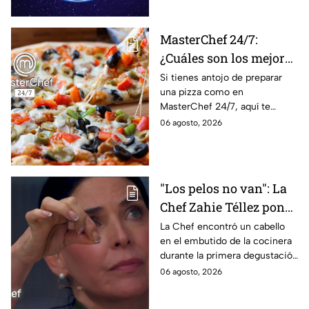
recibir propuestas
para afrontar el futuro.
laborales
MasterChef 24/7:
¿Cuáles son los mejores
quesos para preparar
Si tienes antojo de preparar
una pizza como en
pizza en casa?
MasterChef 24/7, aquí te
contamos todo lo que debes
06 agosto, 2026
saber antes de poner manos
en la masa.
"Los pelos no van": La
Chef Zahie Téllez pone
en evidencia a Carmen
La Chef encontró un cabello
en el embutido de la cocinera
en la gala de mandiles
durante la primera degustación
negros de MasterChef
de la noche
06 agosto, 2026
24/7