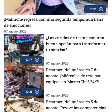
7:35
¡Malinche regresa con una segunda temporada llena
de emociones!
07 agosto, 2026
¿Las carillas de resina son una
buena opción para transformar
tu sonrisa?
12:17
07 agosto, 2026
Resumen del miércoles 7 de
agosto: ¡Miércoles de reto por
equipos en MasterChef 24/7!
Revive la tensión y todos los
19:31
desafíos del día
07 agosto, 2026
Resumen del miércoles 5 de
agosto: Revive las competencias