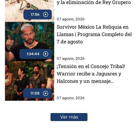
y la eliminación de Rey Grupero
17:56
07 agosto, 2026
Survivor México La Reliquia en
Llamas | Programa Completo del
7 de agosto
1:34:44
07 agosto, 2026
¡Tensión en el Concejo Tribal!
Warrior recibe a Jaguares y
Halcones y un mensaje
conmueve a todos
17:05
07 agosto, 2026
Ver más