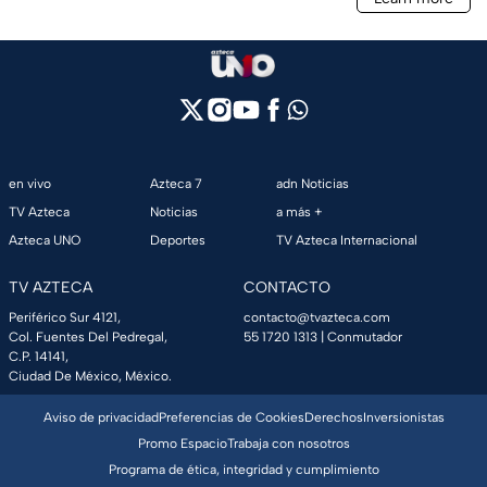
en vivo
Azteca 7
adn Noticias
TV Azteca
Noticias
a más +
Azteca UNO
Deportes
TV Azteca Internacional
TV AZTECA
CONTACTO
Periférico Sur 4121,
contacto@tvazteca.com
Col. Fuentes Del Pedregal,
55 1720 1313
| Conmutador
C.P. 14141,
Ciudad De México, México.
Aviso de privacidad
Preferencias de Cookies
Derechos
Inversionistas
Promo Espacio
Trabaja con nosotros
Programa de ética, integridad y cumplimiento