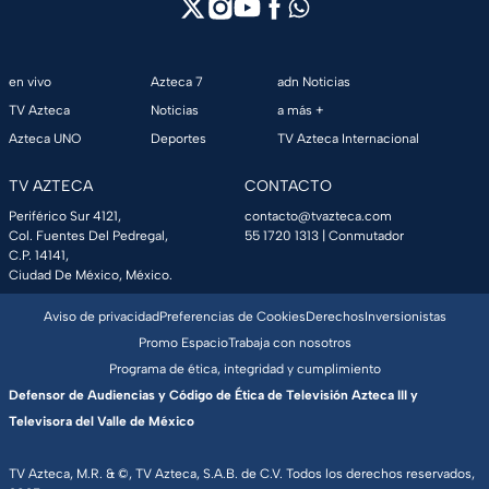
en vivo
Azteca 7
adn Noticias
TV Azteca
Noticias
a más +
Azteca UNO
Deportes
TV Azteca Internacional
TV AZTECA
CONTACTO
Periférico Sur 4121,
contacto@tvazteca.com
Col. Fuentes Del Pedregal,
55 1720 1313
| Conmutador
C.P. 14141,
Ciudad De México, México.
Aviso de privacidad
Preferencias de Cookies
Derechos
Inversionistas
Promo Espacio
Trabaja con nosotros
Programa de ética, integridad y cumplimiento
Defensor de Audiencias y Código de Ética de Televisión Azteca III y
Televisora del Valle de México
TV Azteca, M.R. & ©, TV Azteca, S.A.B. de C.V. Todos los derechos reservados,