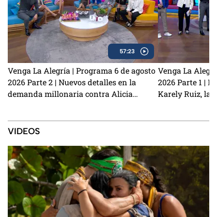
57:23
Venga La Alegría | Programa 6 de agosto
Venga La Alegrí
2026 Parte 2 | Nuevos detalles en la
2026 Parte 1 | N
demanda millonaria contra Alicia
Karely Ruiz, la 
Villarreal y Carlos Trejo como el primer
y cómo prevenir
Granjero confirmado para La Granja VIP
2
VIDEOS