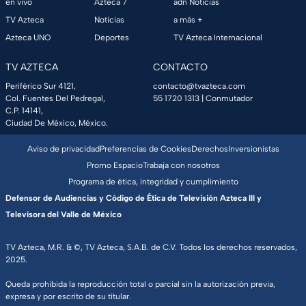
en vivo
Azteca 7
adn Noticias
TV Azteca
Noticias
a más +
Azteca UNO
Deportes
TV Azteca Internacional
TV AZTECA
CONTACTO
Periférico Sur 4121,
contacto@tvazteca.com
Col. Fuentes Del Pedregal,
55 1720 1313
| Conmutador
C.P. 14141,
Ciudad De México, México.
Aviso de privacidad
Preferencias de Cookies
Derechos
Inversionistas
Promo Espacio
Trabaja con nosotros
Programa de ética, integridad y cumplimiento
Defensor de Audiencias y Código de Ética de Televisión Azteca III y
Televisora del Valle de México
TV Azteca, M.R. & ©, TV Azteca, S.A.B. de C.V. Todos los derechos reservados,
2025.
Queda prohibida la reproducción total o parcial sin la autorización previa,
expresa y por escrito de su titular.