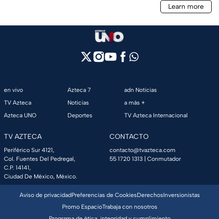
en vivo
Azteca 7
adn Noticias
TV Azteca
Noticias
a más +
Azteca UNO
Deportes
TV Azteca Internacional
TV AZTECA
CONTACTO
Periférico Sur 4121,
contacto@tvazteca.com
Col. Fuentes Del Pedregal,
55 1720 1313
| Conmutador
C.P. 14141,
Ciudad De México, México.
Aviso de privacidad
Preferencias de Cookies
Derechos
Inversionistas
Promo Espacio
Trabaja con nosotros
Programa de ética, integridad y cumplimiento