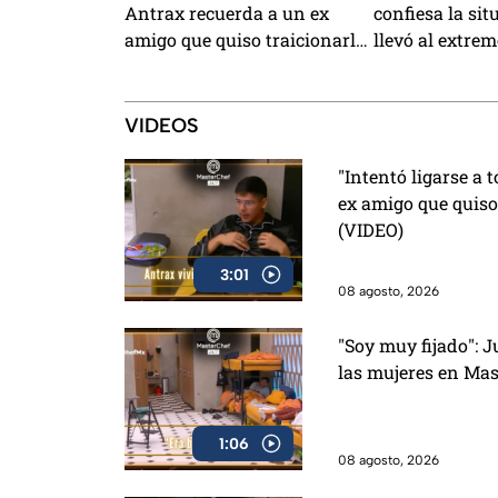
Antrax recuerda a un ex
confiesa la sit
amigo que quiso traicionarlo
llevó al extre
con su novia (VIDEO)
MasterChef 24
VIDEOS
"Intentó ligarse a 
ex amigo que quiso
(VIDEO)
3:01
08 agosto, 2026
"Soy muy fijado": J
las mujeres en Mas
1:06
08 agosto, 2026