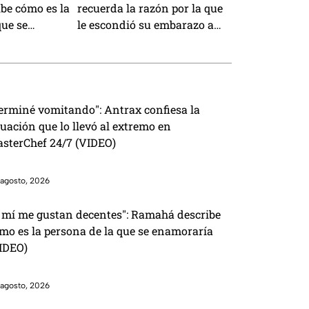
be cómo es la
recuerda la razón por la que
que se
le escondió su embarazo a
IDEO)
sus padres en MasterChef
24/7 (VIDEO)
erminé vomitando": Antrax confiesa la
tuación que lo llevó al extremo en
sterChef 24/7 (VIDEO)
agosto, 2026
 mí me gustan decentes": Ramahá describe
mo es la persona de la que se enamoraría
IDEO)
agosto, 2026