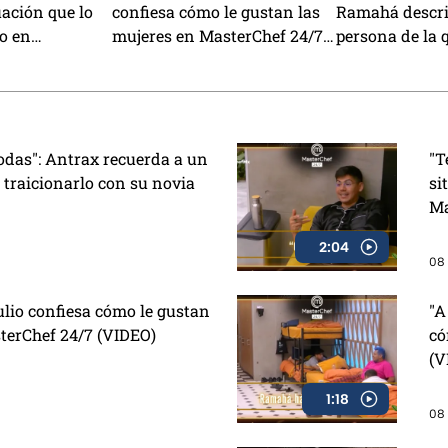
uación que lo
confiesa cómo le gustan las
Ramahá descri
mo en
mujeres en MasterChef 24/7
persona de la 
/7 (VIDEO)
(VIDEO)
enamoraría (V
todas": Antrax recuerda a un
"T
 traicionarlo con su novia
si
Ma
2:04
08 
ulio confiesa cómo le gustan
"A
terChef 24/7 (VIDEO)
có
(V
1:18
08 