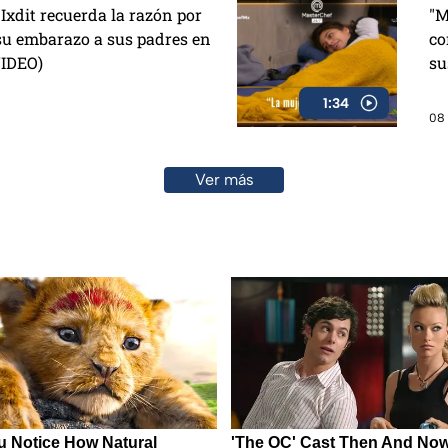
 Ixdit recuerda la razón por
"M
 su embarazo a sus padres en
co
VIDEO)
su
1:34
08 
Ver más