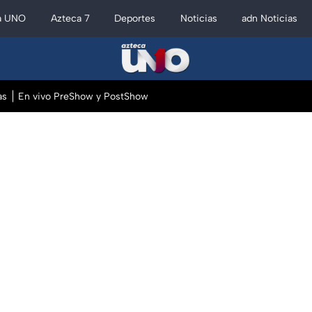
a UNO
Azteca 7
Deportes
Noticias
adn Noticias
as
En vivo PreShow y PostShow