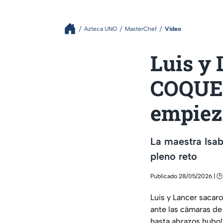
Azteca UNO
MasterChef
Video
Luis y
COQUET
empiez
La maestra Isab
pleno reto
Publicado 28/05/2026 | 🕑 
Luis y Lancer sacaro
ante las cámaras de
hasta abrazos hubo!