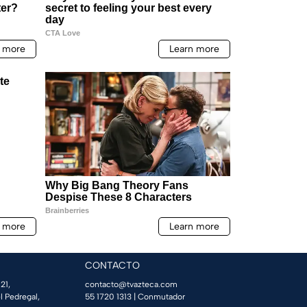
CONTACTO
21,
contacto@tvazteca.com
l Pedregal,
55 1720 1313
| Conmutador