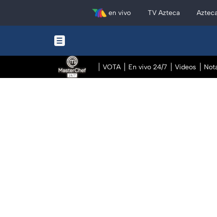
en vivo
TV Azteca
Aztec
VOTA
En vivo 24/7
Videos
Not