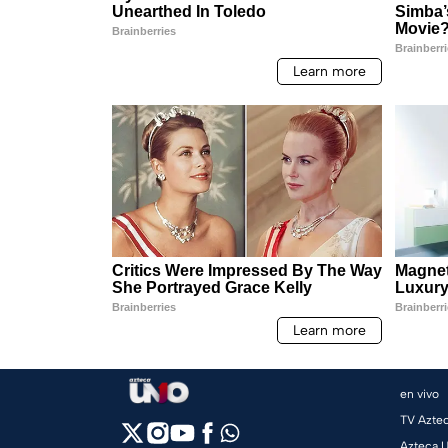
en vivo
TV Azte
Azteca 