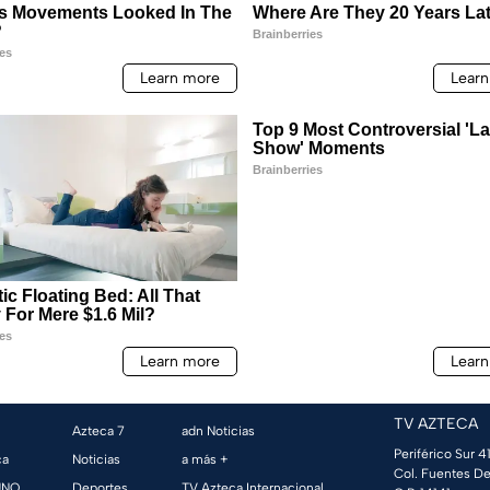
TV AZTECA
Azteca 7
adn Noticias
Periférico Sur 41
ca
Noticias
a más +
Col. Fuentes De
UNO
Deportes
TV Azteca Internacional