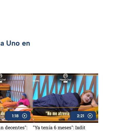
ca Uno en
1:18
2:21
n decentes":
"Ya tenía 6 meses": Ixdit