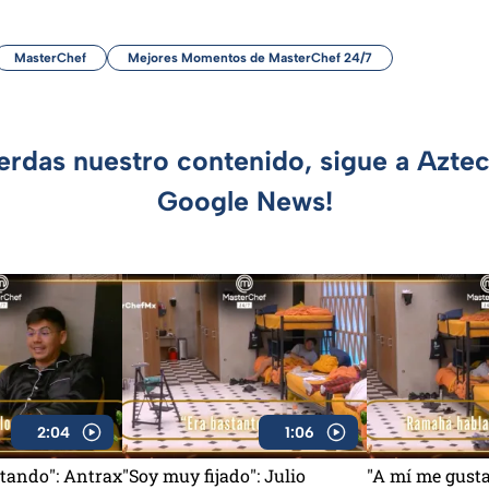
MasterChef
Mejores Momentos de MasterChef 24/7
ierdas nuestro contenido, sigue a Azte
Google News!
2:04
1:06
tando": Antrax
"Soy muy fijado": Julio
"A mí me gusta