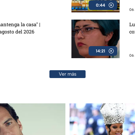
0:44
06 
antenga la casa" |
Lu
agosto del 2026
co
14:21
06 
Ver más