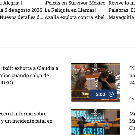
 Alegría |
¡Peleas en Survivor México
Revive lo m
a 6 de agosto 2026
La Reliquia en Llamas!
Palabras: 
| Nuevos detalles del
Azalia explota contra Abel y
Mayagoitia 
arely Ruiz, la receta
Rey Grupero queda
dan todo p
ado de res y cómo
eliminado
 estafas
": Ixdit exhorta a Claudia a
"N
eaños cuando salga de
na
VIDEO)
24
2:00
06 
ecerril informa sobre
Mi
 y un incidente fatal en
Ma
Cl