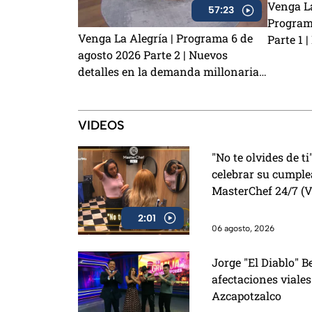
Venga La
57:23
Program
Venga La Alegría | Programa 6 de
Parte 1 
agosto 2026 Parte 2 | Nuevos
robo a K
detalles en la demanda millonaria
de estof
contra Alicia Villarreal y Carlos
prevenir
Trejo como el primer Granjero
confirmado para La Granja VIP 2
VIDEOS
"No te olvides de ti
celebrar su cumpl
MasterChef 24/7 (
2:01
06 agosto, 2026
Jorge "El Diablo" B
afectaciones viales
Azcapotzalco