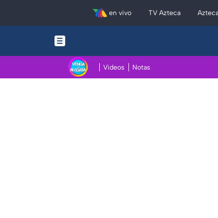
en vivo
TV Azteca
Aztec
Videos
Notas