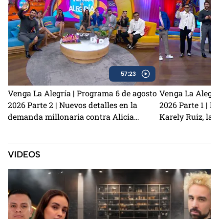
57:23
Venga La Alegría | Programa 6 de agosto
Venga La Alegrí
2026 Parte 2 | Nuevos detalles en la
2026 Parte 1 | N
demanda millonaria contra Alicia
Karely Ruiz, la 
Villarreal y Carlos Trejo como el primer
y cómo prevenir
Granjero confirmado para La Granja VIP
2
VIDEOS