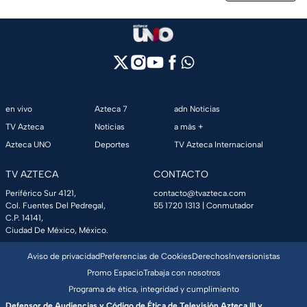
en vivo
Azteca 7
adn Noticias
TV Azteca
Noticias
a más +
Azteca UNO
Deportes
TV Azteca Internacional
TV AZTECA
CONTACTO
Periférico Sur 4121,
contacto@tvazteca.com
Col. Fuentes Del Pedregal,
55 1720 1313
| Conmutador
C.P. 14141,
Ciudad De México, México.
Aviso de privacidad
Preferencias de Cookies
Derechos
Inversionistas
Promo Espacio
Trabaja con nosotros
Programa de ética, integridad y cumplimiento
Defensor de Audiencias y Código de Ética de Televisión Azteca III y