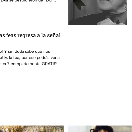
. ¡Así se despidieron de “Don
las feas regresa a la señal
co! Y sin duda sabe que nos
ty, la fea, por eso podrás verla
zteca 7 completamente GRATIS!