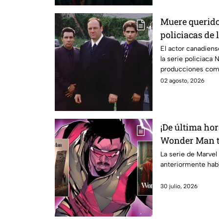
Muere querido 
policiacas de 
El actor canadiens
la serie policiaca 
producciones como
SG-1.
02 agosto, 2026
¡De última ho
Wonder Man t
esto se sabe
La serie de Marvel
anteriormente habí
30 julio, 2026