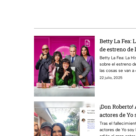
Betty La Fea: 
de estreno de 
qué podemos 
Betty La Fea: La Hi
sobre el estreno d
las cosas se van a
Don Armando.
22 julio, 2025
¡Don Roberto! 
actores de Yo s
Amuchastegu
Tras el fallecimie
actores de Yo soy B