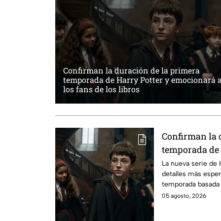
Confirman la duración de la primera
temporada de Harry Potter y emocionará 
los fans de los libros
Confirman la 
temporada de 
emocionará a l
La nueva serie de 
detalles más esper
temporada basada e
05 agosto, 2026