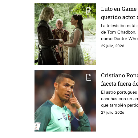
Luto en Game 
querido actor 
también habrí
La televisión está 
de Tom Chadbon, a
Who
como Doctor Who,
Royale.
29 julio, 2026
Cristiano Ron
faceta fuera d
una serie jun
El astro portugues 
canchas con un amb
que también parti
27 julio, 2026