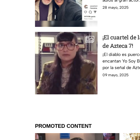
adiós al gran actor
Roberto”!
28 mayo, 2025
¡El cuartel de 
de Azteca 7!
¡El diablo es puer
encantan Yo Soy Bet
por la señal de A
09 mayo, 2025