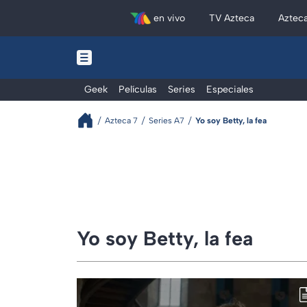
en vivo
TV Azteca
Aztec
Geek
Películas
Series
Especiales
Azteca 7
Series A7
Yo soy Betty, la fea
Yo soy Betty, la fea