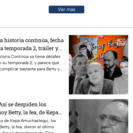
Ver más
La historia continúa, fecha
la temporada 2, tráiler y
esperar
storia Continúa ya tiene detalles
e su temporada 2, y parece que
 complicar bastante para Betty y
Así se despiden los
oy Betty, la fea, de Kepa
i
nto de Kepa Amuchastegui, los
etty, la fea, dieron el último