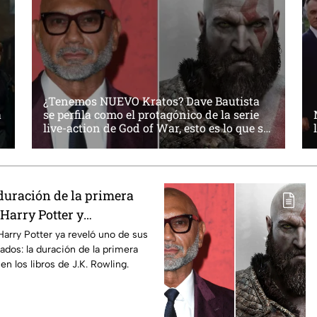
¿Tenemos NUEVO Kratos? Dave Bautista
a
se perfila como el protagónico de la serie
live-action de God of War, esto es lo que se
sabe:
duración de la primera
Harry Potter y
os fans de los libros
Harry Potter ya reveló uno de sus
ados: la duración de la primera
n los libros de J.K. Rowling.