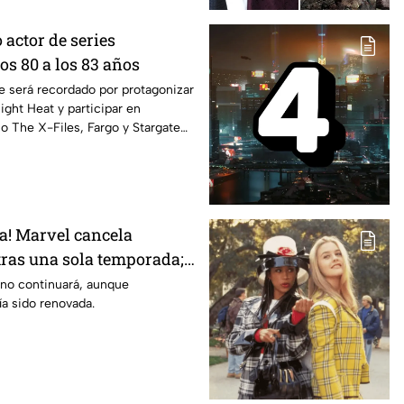
actor de series
los 80 a los 83 años
e será recordado por protagonizar
Night Heat y participar en
 The X-Files, Fargo y Stargate
ra! Marvel cancela
ras una sola temporada;
 no continuará, aunque
a sido renovada.