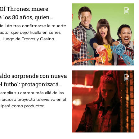
Of Thrones: muere
a los 80 años, quien
a aparecido en Doctor
de luto tras confirmarse la muerte
ctor que dejó huella en series
 Juego de Tronos y Casino
aldo sorprende con nueva
el futbol: protagonizará
to a Matthew Vaughn
amplía su carrera más allá de las
icioso proyecto televisivo en el
cipará como productor.