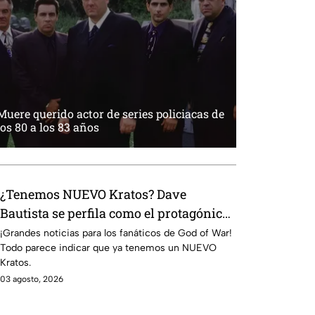
Muere querido actor de series policiacas de
los 80 a los 83 años
¿Tenemos NUEVO Kratos? Dave
Bautista se perfila como el protagónico
de la serie live-action de God of War,
¡Grandes noticias para los fanáticos de God of War!
Todo parece indicar que ya tenemos un NUEVO
esto es lo que se sabe:
Kratos.
03 agosto, 2026