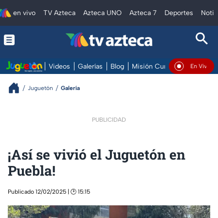
en vivo
TV Azteca
Azteca UNO
Azteca 7
Deportes
Notic
Videos
Galerías
Blog
Misión Cumplida
En Vivo
En Vivo
Juguetón
Galería
PUBLICIDAD
¡Así se vivió el Juguetón en
Puebla!
Publicado 12/02/2025 | 🕑 15:15