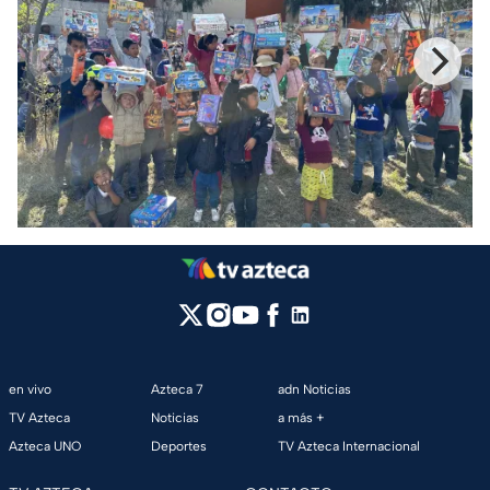
en vivo
Azteca 7
adn Noticias
TV Azteca
Noticias
a más +
Azteca UNO
Deportes
TV Azteca Internacional