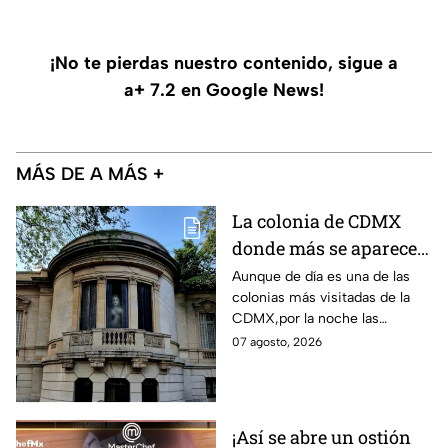
¡No te pierdas nuestro contenido, sigue a
a+ 7.2 en Google News!
MÁS DE A MÁS +
La colonia de CDMX
donde más se aparecen
fantasmas y causa más
Aunque de día es una de las
colonias más visitadas de la
miedo, según la IA
CDMX,por la noche las
historias cambian.
07 agosto, 2026
¡Así se abre un ostión