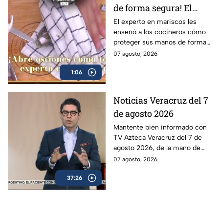
de forma segura! El
truco del Chef Alberto
El experto en mariscos les
enseñó a los cocineros cómo
Collarte para no
proteger sus manos de forma
cortarte en el intento
efectiva al momento de
07 agosto, 2026
(VIDEO)
manejar el cuchillo ostionero
1:06
Noticias Veracruz del 7
de agosto 2026
Mantente bien informado con
TV Azteca Veracruz del 7 de
agosto 2026, de la mano de
Berenice Girón y Gerson
07 agosto, 2026
Berdon.
37:26