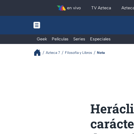
en vivo
TV Azteca
Aztec
Geek
Películas
Series
Especiales
Azteca 7
Filosofía y Libros
Nota
Herácli
carácte