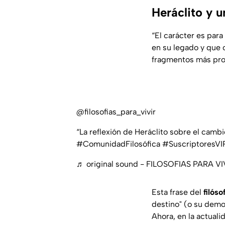
Heráclito y u
“El carácter es par
en su legado y que 
fragmentos más prof
@filosofias_para_vivir
“La reflexión de Heráclito sobre el cambio
#ComunidadFilosófica #SuscriptoresVI
♬ original sound - FILOSOFIAS PARA VI
Esta frase del
filóso
destino" (o su demon
Ahora, en la actuali