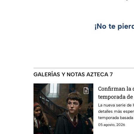
¡No te pier
GALERÍAS Y NOTAS AZTECA 7
Confirman la 
temporada de 
emocionará a l
La nueva serie de 
detalles más esper
temporada basada e
05 agosto, 2026