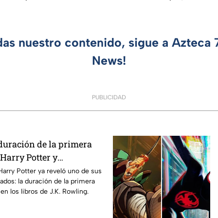
das nuestro contenido, sigue a Azteca
News!
PUBLICIDAD
duración de la primera
Harry Potter y
os fans de los libros
Harry Potter ya reveló uno de sus
ados: la duración de la primera
n los libros de J.K. Rowling.