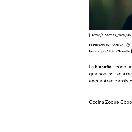
|Tiktok /filosofias_para_viv
Publicado 11/05/2026 | 🕑 
Escrito por:
Iván Charello
La
filosofía
tienen un
que nos invitan a re
encuentran detrás de
Cocina Zoque Copoy