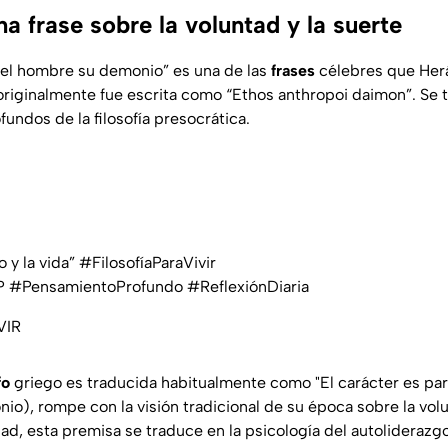
na frase sobre la voluntad y la suerte
a el hombre su demonio” es una de las
frases
célebres que Herá
originalmente fue escrita como “Ethos anthropoi daimon”. Se t
undos de la filosofía presocrática.
 y la vida” #FilosofíaParaVivir
P #PensamientoProfundo #ReflexiónDiaria
VIR
fo
griego es traducida habitualmente como "El carácter es pa
io), rompe con la visión tradicional de su época sobre la volu
dad, esta premisa se traduce en la psicología del autoliderazg