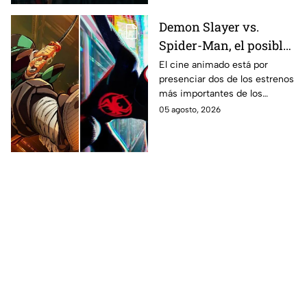
Demon Slayer vs.
Spider-Man, el posible
gran enfrentamiento
El cine animado está por
presenciar dos de los estrenos
en taquilla del 2027
más importantes de los
últimos años.
05 agosto, 2026