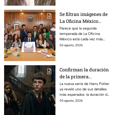
Se filtran imágenes de
La Oficina México
temporada 2 y un
Parece que la segunda
temporada de La Oficina
detalle desata teorías
México está cada vez más
entre los fans
cerca, pues el elenco ya se
06 agosto, 2026
encuentra en grabaciones y ya
se filtraron las primeras
imágenes del set.
Confirman la duración
de la primera
temporada de Harry
La nueva serie de Harry Potter
ya reveló uno de sus detalles
Potter y emocionará a
más esperados: la duración de
los fans de los libros
la primera temporada basada
05 agosto, 2026
en los libros de J.K. Rowling.