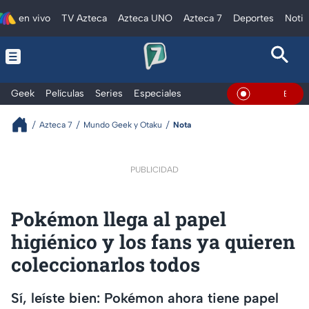
en vivo
TV Azteca
Azteca UNO
Azteca 7
Deportes
Notic
Geek
Películas
Series
Especiales
En Vivo
Azteca 7
Mundo Geek y Otaku
Nota
PUBLICIDAD
Pokémon llega al papel
higiénico y los fans ya quieren
coleccionarlos todos
Sí, leíste bien: Pokémon ahora tiene papel