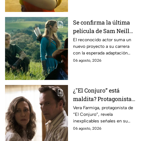
Se confirma la última
película de Sam Neill
antes de morir: esto es
El reconocido actor suma un
nuevo proyecto a su carrera
lo que se sabe hasta
con la esperada adaptación
ahora
cinematográfica del popular
06 agosto, 2026
videojuego.
¿"El Conjuro” está
maldita? Protagonista
revela INQUIETANTES
Vera Farmiga, protagonista de
“El Conjuro”, revela
señales en su cuerpo
inexplicables señales en su
durante la grabación de
cuerpo durante el rodaje de la
06 agosto, 2026
la película
película