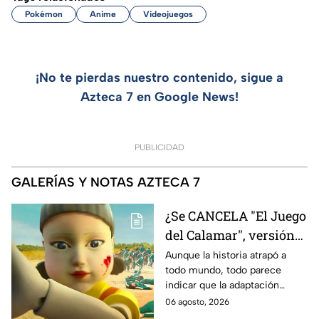
Pokémon
Anime
Videojuegos
¡No te pierdas nuestro contenido, sigue a
Azteca 7 en Google News!
PUBLICIDAD
GALERÍAS Y NOTAS AZTECA 7
¿Se CANCELA "El Juego
del Calamar", versión
Estados Unidos? Esto
Aunque la historia atrapó a
todo mundo, todo parece
es lo que se sabe al
indicar que la adaptación
momento
podría ser cancelada:
06 agosto, 2026