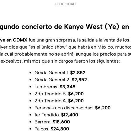
PUBLICIDAD
egundo concierto de Kanye West (Ye) e
nye en CDMX
fue una gran sorpresa, la salida a la venta de los
flyer dice que “es el único show” que habrá en México, mucho
la cuál probablemente no se abrirá, aunque los precios para s
xcesivos, mismos que sin cargos fueron los siguientes:
Grada General 1:
$2,852
Grada General 2:
$2,852
Lumbreras:
$3,348
2do Tendido B:
$6,200
2do Tendido A:
$6,200
Personas con discapacidad:
$6,200
1er Tendido:
$12,400
Barrera:
$18,600
Palcos:
$24,800