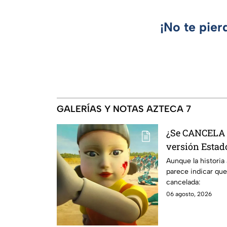
¡No te pier
GALERÍAS Y NOTAS AZTECA 7
¿Se CANCELA "
versión Estado
se sabe al mo
Aunque la historia
parece indicar que
cancelada:
06 agosto, 2026