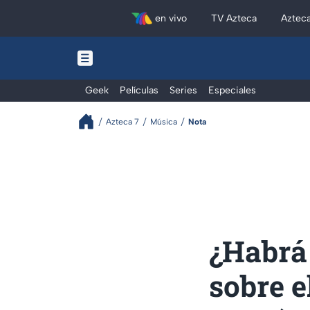
en vivo
TV Azteca
Aztec
Geek
Películas
Series
Especiales
Azteca 7
Música
Nota
¿Habrá
sobre e