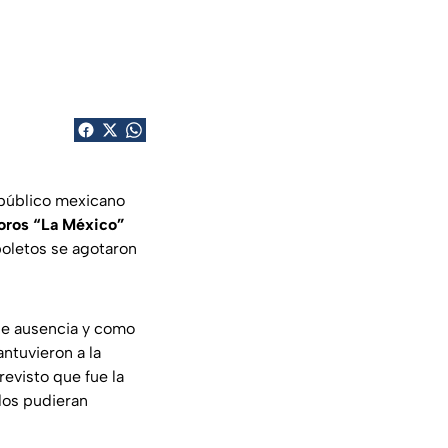
 público mexicano
Toros “La México”
boletos se agotaron
de ausencia y como
ntuvieron a la
evisto que fue la
dos pudieran