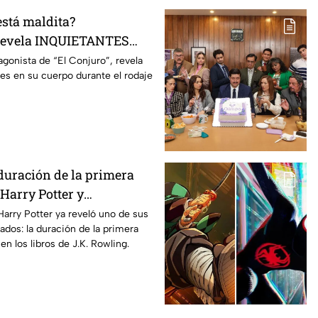
está maldita?
 revela INQUIETANTES
 cuerpo durante la
agonista de “El Conjuro”, revela
les en su cuerpo durante el rodaje
a película
duración de la primera
Harry Potter y
os fans de los libros
Harry Potter ya reveló uno de sus
ados: la duración de la primera
n los libros de J.K. Rowling.