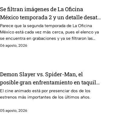
Se filtran imágenes de La Oficina
México temporada 2 y un detalle desata
teorías entre los fans
Parece que la segunda temporada de La Oficina
México está cada vez más cerca, pues el elenco ya
se encuentra en grabaciones y ya se filtraron las
primeras imágenes del set.
06 agosto, 2026
Demon Slayer vs. Spider-Man, el
posible gran enfrentamiento en taquilla
del 2027
El cine animado está por presenciar dos de los
estrenos más importantes de los últimos años.
05 agosto, 2026