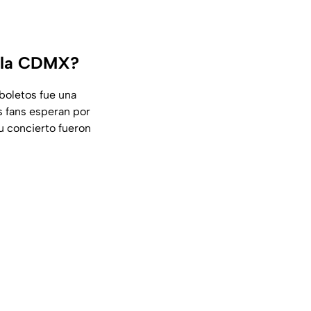
n la CDMX?
 boletos fue una
s fans esperan por
u concierto fueron