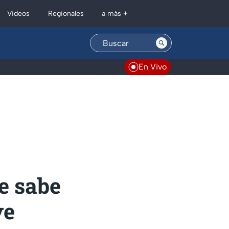
Regionales
Videos
a más +
En Vivo
e sabe
ye