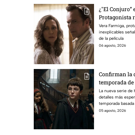
¿"El Conjuro” 
Protagonista
señales en su
Vera Farmiga, prot
inexplicables seña
grabación de l
de la película
06 agosto, 2026
Confirman la 
temporada de 
emocionará a l
La nueva serie de 
detalles más esper
temporada basada e
05 agosto, 2026