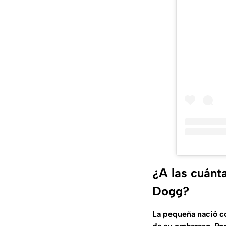
¿A las cuánt
Dogg?
La pequeña nació c