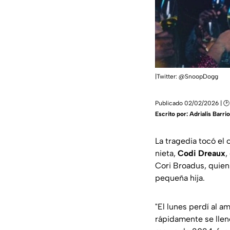
|Twitter: @SnoopDogg
Publicado 02/02/2026 | 🕑
Escrito por:
Adrialis Barri
La tragedia tocó el
nieta,
Codi Dreaux
,
Cori Broadus, quien 
pequeña hija.
"El lunes perdí al a
rápidamente se llen