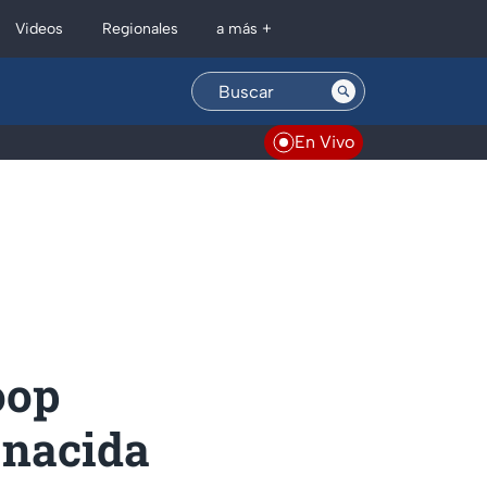
Regionales
Videos
a más +
En Vivo
oop
 nacida