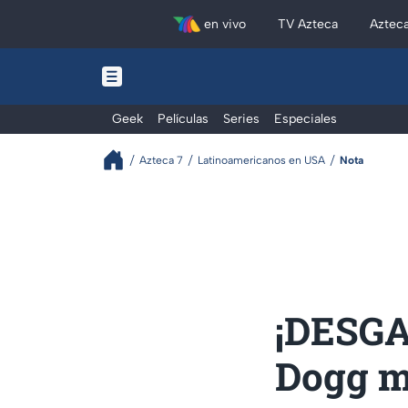
en vivo
TV Azteca
Aztec
Geek
Películas
Series
Especiales
Azteca 7
Latinoamericanos en USA
Nota
¡DESGA
Dogg m