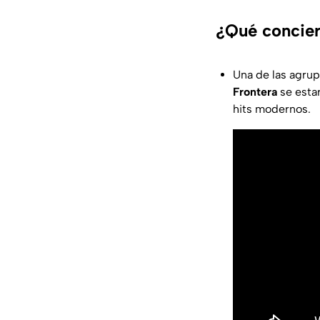
¿Qué concier
Una de las agru
Frontera
se esta
hits modernos.