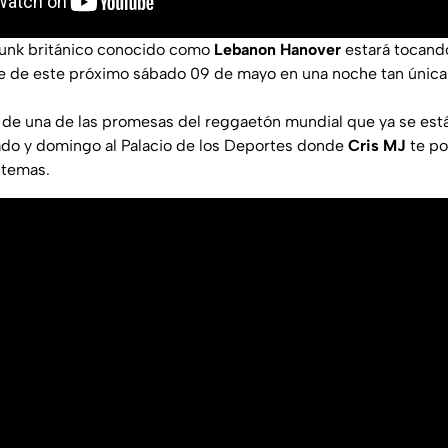
punk británico conocido como
Lebanon Hanover
estará tocand
te de este próximo sábado 09 de mayo en una noche tan única
ow de una de las promesas del reggaetón mundial que ya se est
ado y domingo al Palacio de los Deportes donde
Cris MJ
te po
 temas.