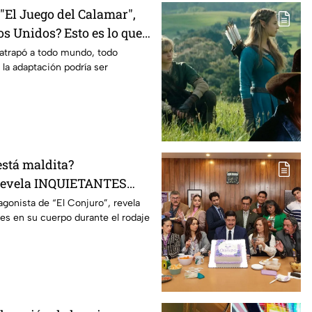
El Juego del Calamar",
s Unidos? Esto es lo que
mento
 atrapó a todo mundo, todo
 la adaptación podría ser
está maldita?
 revela INQUIETANTES
 cuerpo durante la
agonista de “El Conjuro”, revela
les en su cuerpo durante el rodaje
a película