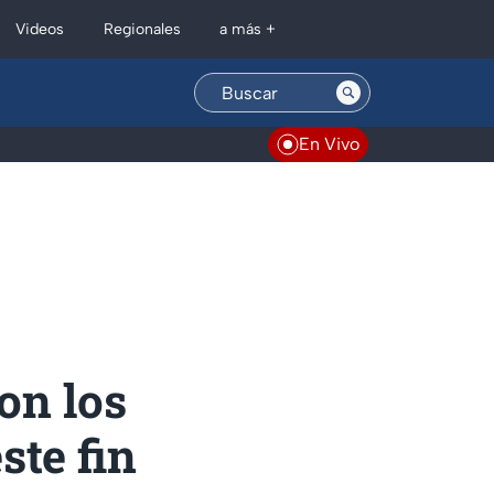
Regionales
Videos
a más +
En Vivo
on los
te fin