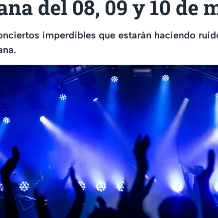
na del 08, 09 y 10 de
onciertos imperdibles que estarán haciendo ruido
ana.