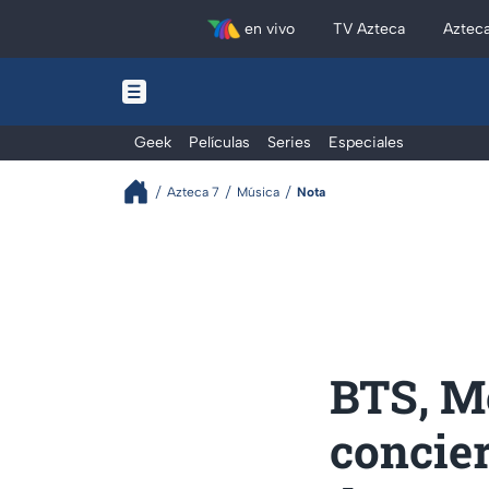
en vivo
TV Azteca
Aztec
Geek
Películas
Series
Especiales
Azteca 7
Música
Nota
BTS, Me
concie