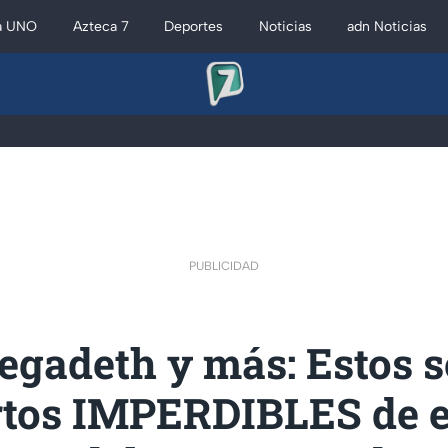
a UNO
Azteca 7
Deportes
Noticias
adn Noticias
PUBLICIDAD
gadeth y más: Estos s
rtos IMPERDIBLES de es