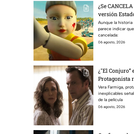
¿Se CANCELA "
versión Estado
se sabe al mo
Aunque la historia
parece indicar que
cancelada:
06 agosto, 2026
¿"El Conjuro” 
Protagonista
señales en su
Vera Farmiga, prot
inexplicables seña
grabación de l
de la película
06 agosto, 2026