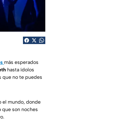
os
más esperados
eth
hasta ídolos
os que no te puedes
do el mundo, donde
lo que son noches
o.