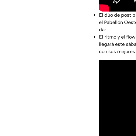
El dúo de post 
el Pabellón Oes
dar.
El ritmo y el fl
llegará este sáb
con sus mejores