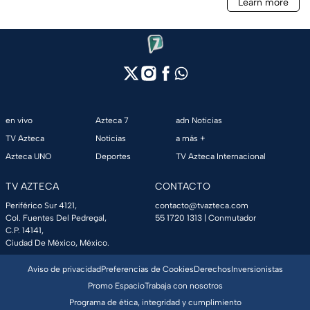
en vivo
Azteca 7
adn Noticias
TV Azteca
Noticias
a más +
Azteca UNO
Deportes
TV Azteca Internacional
TV AZTECA
CONTACTO
Periférico Sur 4121,
contacto@tvazteca.com
Col. Fuentes Del Pedregal,
55 1720 1313
| Conmutador
C.P. 14141,
Ciudad De México, México.
Aviso de privacidad
Preferencias de Cookies
Derechos
Inversionistas
Promo Espacio
Trabaja con nosotros
Programa de ética, integridad y cumplimiento