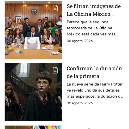
Se filtran imágenes de
La Oficina México
temporada 2 y un
Parece que la segunda
temporada de La Oficina
detalle desata teorías
México está cada vez más
entre los fans
cerca, pues el elenco ya se
06 agosto, 2026
encuentra en grabaciones y ya
se filtraron las primeras
imágenes del set.
Confirman la duración
de la primera
temporada de Harry
La nueva serie de Harry Potter
ya reveló uno de sus detalles
Potter y emocionará a
más esperados: la duración de
los fans de los libros
la primera temporada basada
05 agosto, 2026
en los libros de J.K. Rowling.