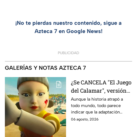
¡No te pierdas nuestro contenido, sigue a
Azteca 7 en Google News!
PUBLICIDAD
GALERÍAS Y NOTAS AZTECA 7
¿Se CANCELA "El Juego
del Calamar", versión
Estados Unidos? Esto
Aunque la historia atrapó a
todo mundo, todo parece
es lo que se sabe al
indicar que la adaptación
momento
podría ser cancelada:
06 agosto, 2026