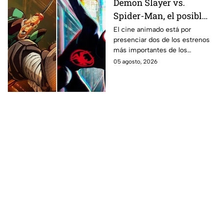
Demon Slayer vs.
Spider-Man, el posible
gran enfrentamiento
El cine animado está por
presenciar dos de los estrenos
en taquilla del 2027
más importantes de los
últimos años.
05 agosto, 2026