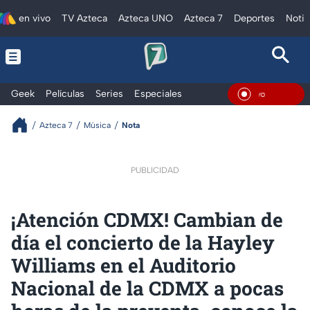
en vivo
TV Azteca
Azteca UNO
Azteca 7
Deportes
Notic
Geek
Películas
Series
Especiales
En Viv
Azteca 7
Música
Nota
PUBLICIDAD
¡Atención CDMX! Cambian de
día el concierto de la Hayley
Williams en el Auditorio
Nacional de la CDMX a pocas