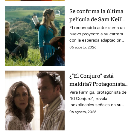
Se confirma la última
película de Sam Neill
antes de morir: esto es
El reconocido actor suma un
nuevo proyecto a su carrera
lo que se sabe hasta
con la esperada adaptación
ahora
cinematográfica del popular
06 agosto, 2026
videojuego.
¿"El Conjuro” está
maldita? Protagonista
revela INQUIETANTES
Vera Farmiga, protagonista de
“El Conjuro”, revela
señales en su cuerpo
inexplicables señales en su
durante la grabación de
cuerpo durante el rodaje de la
06 agosto, 2026
la película
película