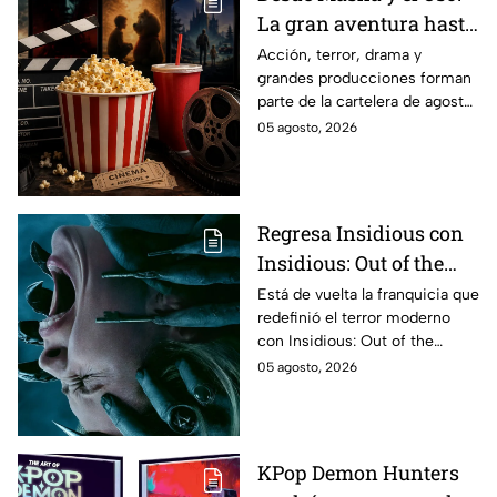
La gran aventura hasta
El Final de la Calle Oak
Acción, terror, drama y
grandes producciones forman
con Anne Hathaway.
parte de la cartelera de agosto
Esta es la lista
en México.
05 agosto, 2026
completa de los
estrenos en cines para
agosto de 2026 en
México
Regresa Insidious con
Insidious: Out of the
Further; esto revela el
Está de vuelta la franquicia que
redefinió el terror moderno
aterrador primer tráiler
con Insidious: Out of the
Further. Te contamos todo lo
05 agosto, 2026
que se sabe de la película para
que no te la pierdas.
KPop Demon Hunters