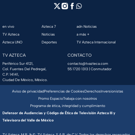
en vivo
Azteca 7
adn Noticias
TV Azteca
Noticias
a más +
Azteca UNO
Deportes
TV Azteca Internacional
TV AZTECA
CONTACTO
Periférico Sur 4121,
contacto@tvazteca.com
Col. Fuentes Del Pedregal,
55 1720 1313
| Conmutador
C.P. 14141,
Ciudad De México, México.
Aviso de privacidad
Preferencias de Cookies
Derechos
Inversionistas
Promo Espacio
Trabaja con nosotros
Programa de ética, integridad y cumplimiento
Defensor de Audiencias y Código de Ética de Televisión Azteca III y
Televisora del Valle de México
TV Azteca, M.R. & ©, TV Azteca, S.A.B. de C.V. Todos los derechos reservados,