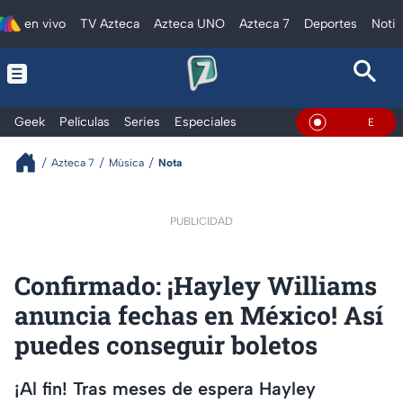
en vivo
TV Azteca
Azteca UNO
Azteca 7
Deportes
Notic
Geek
Películas
Series
Especiales
En Vivo
Azteca 7
Música
Nota
PUBLICIDAD
Confirmado: ¡Hayley Williams
anuncia fechas en México! Así
puedes conseguir boletos
¡Al fin! Tras meses de espera Hayley