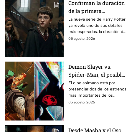
Confirman la duración
de la primera
temporada de Harry
La nueva serie de Harry Potter
ya reveló uno de sus detalles
Potter y emocionará a
más esperados: la duración de
los fans de los libros
la primera temporada basada
05 agosto, 2026
en los libros de J.K. Rowling.
Demon Slayer vs.
Spider-Man, el posible
gran enfrentamiento
El cine animado está por
presenciar dos de los estrenos
en taquilla del 2027
más importantes de los
últimos años.
05 agosto, 2026
Desde Masha y el Oso: