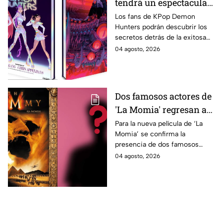
tendrá un espectacular
libro de arte con más de
Los fans de KPop Demon
Hunters podrán descubrir los
500 ilustraciones
secretos detrás de la exitosa
inéditas: ¿se venderá
película gracias a un nuevo
04 agosto, 2026
en México?
libro de arte oficial. Te
decimos si llegará a México.
Dos famosos actores de
'La Momia' regresan a
la nueva película;
Para la nueva película de ‘La
Momia’ se confirma la
descubre de quiénes se
presencia de dos famosos
tratan
actores, ya se dio a conocer
04 agosto, 2026
de quiénes se tratan y cuándo
se estrena