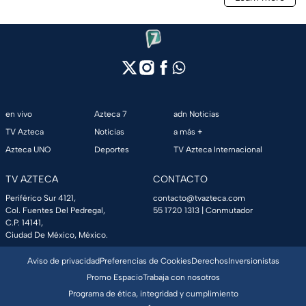
en vivo
Azteca 7
adn Noticias
TV Azteca
Noticias
a más +
Azteca UNO
Deportes
TV Azteca Internacional
TV AZTECA
CONTACTO
Periférico Sur 4121,
contacto@tvazteca.com
Col. Fuentes Del Pedregal,
55 1720 1313
| Conmutador
C.P. 14141,
Ciudad De México, México.
Aviso de privacidad
Preferencias de Cookies
Derechos
Inversionistas
Promo Espacio
Trabaja con nosotros
Programa de ética, integridad y cumplimiento