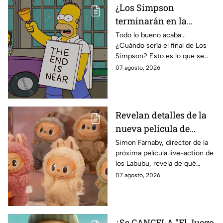
¿Los Simpson
terminarán en la
temporada 40? Actriz
Todo lo bueno acaba...
¿Cuándo sería el final de Los
de Bart Simpson da
Simpson? Esto es lo que se
IMPACTANTE
sabe:
07 agosto, 2026
declaración
Revelan detalles de la
nueva película de
Labubu: de qué tratará
Simon Farnaby, director de la
próxima película live-action de
y cuándo se estrena
los Labubu, revela de qué
tratará la cinta. Aquí te
07 agosto, 2026
contamos los detalles.
¿Se CANCELA "El Juego