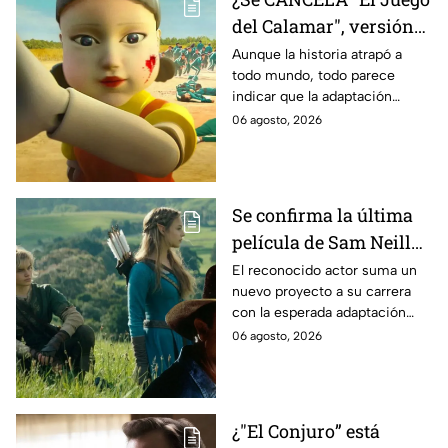
del Calamar", versión
Estados Unidos? Esto
Aunque la historia atrapó a
todo mundo, todo parece
es lo que se sabe al
indicar que la adaptación
momento
podría ser cancelada:
06 agosto, 2026
Se confirma la última
película de Sam Neill
antes de morir: esto es
El reconocido actor suma un
nuevo proyecto a su carrera
lo que se sabe hasta
con la esperada adaptación
ahora
cinematográfica del popular
06 agosto, 2026
videojuego.
¿"El Conjuro” está