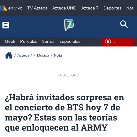
en vivo
TV Azteca
Azteca UNO
Azteca 7
Deportes
Notic
Geek
Películas
Series
Especiales
En Vivo
Azteca 7
Música
Nota
PUBLICIDAD
¿Habrá invitados sorpresa en
el concierto de BTS hoy 7 de
mayo? Estas son las teorías
que enloquecen al ARMY