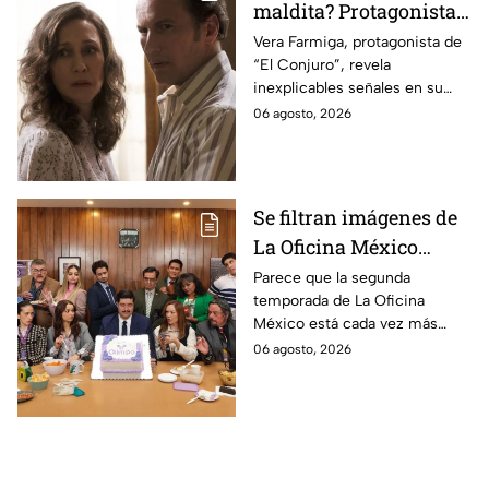
maldita? Protagonista
revela INQUIETANTES
Vera Farmiga, protagonista de
“El Conjuro”, revela
señales en su cuerpo
inexplicables señales en su
durante la grabación de
cuerpo durante el rodaje de la
06 agosto, 2026
la película
película
Se filtran imágenes de
La Oficina México
temporada 2 y un
Parece que la segunda
temporada de La Oficina
detalle desata teorías
México está cada vez más
entre los fans
cerca, pues el elenco ya se
06 agosto, 2026
encuentra en grabaciones y ya
se filtraron las primeras
imágenes del set.