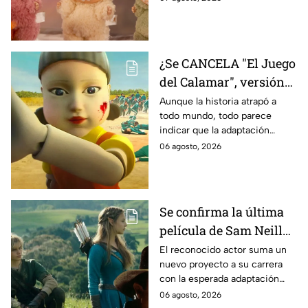
contamos los detalles.
¿Se CANCELA "El Juego
del Calamar", versión
Estados Unidos? Esto
Aunque la historia atrapó a
todo mundo, todo parece
es lo que se sabe al
indicar que la adaptación
momento
podría ser cancelada:
06 agosto, 2026
Se confirma la última
película de Sam Neill
antes de morir: esto es
El reconocido actor suma un
nuevo proyecto a su carrera
lo que se sabe hasta
con la esperada adaptación
ahora
cinematográfica del popular
06 agosto, 2026
videojuego.