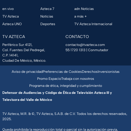
en vivo
Azteca 7
adn Noticias
TV Azteca
Noticias
a más +
Azteca UNO
Deportes
TV Azteca Internacional
TV AZTECA
CONTACTO
Periférico Sur 4121,
contacto@tvazteca.com
Col. Fuentes Del Pedregal,
55 1720 1313
| Conmutador
C.P. 14141,
Ciudad De México, México.
Aviso de privacidad
Preferencias de Cookies
Derechos
Inversionistas
Promo Espacio
Trabaja con nosotros
Programa de ética, integridad y cumplimiento
Defensor de Audiencias y Código de Ética de Televisión Azteca III y
Televisora del Valle de México
TV Azteca, M.R. & ©, TV Azteca, S.A.B. de C.V. Todos los derechos reservados,
2025.
Queda prohibida la reproducción total o parcial sin la autorización previa,