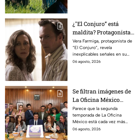
¿"El Conjuro” está
maldita? Protagonista
revela INQUIETANTES
Vera Farmiga, protagonista de
“El Conjuro”, revela
señales en su cuerpo
inexplicables señales en su
durante la grabación de
cuerpo durante el rodaje de la
06 agosto, 2026
la película
película
Se filtran imágenes de
La Oficina México
temporada 2 y un
Parece que la segunda
temporada de La Oficina
detalle desata teorías
México está cada vez más
entre los fans
cerca, pues el elenco ya se
06 agosto, 2026
encuentra en grabaciones y ya