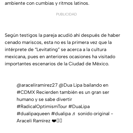
ambiente con cumbias y ritmos latinos.
PUBLICIDAD
Según testigos la pareja acudió ahí después de haber
cenado mariscos, esta no es la primera vez que la
intérprete de “Levitating” se acerca a la cultura
mexicana, pues en anteriores ocasiones ha visitado
importantes escenarios de la Ciudad de México.
@araceliramirez27
@Dua Lipa bailando en
#CDMX
Recierden también es un gran ser
humano y se sabe divertir
#RadicalOptimismTour
#DuaLipa
#dualipaqueen
#dualipa
♬ sonido original -
Araceli Ramírez ❤️🏳️‍🌈