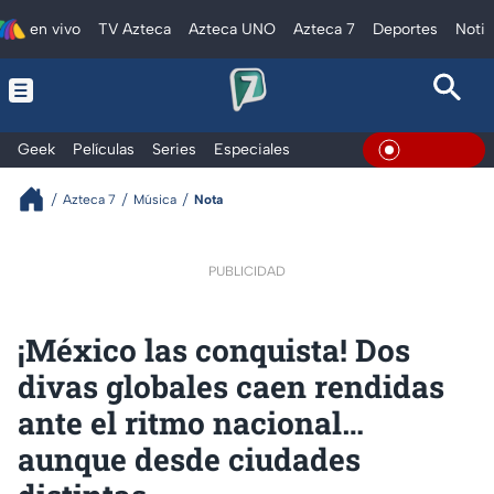
en vivo
TV Azteca
Azteca UNO
Azteca 7
Deportes
Notic
Geek
Películas
Series
Especiales
En Vivo
Azteca 7
Música
Nota
PUBLICIDAD
¡México las conquista! Dos
divas globales caen rendidas
ante el ritmo nacional…
aunque desde ciudades