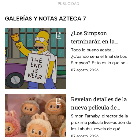
PUBLICIDAD
GALERÍAS Y NOTAS AZTECA 7
¿Los Simpson
terminarán en la
temporada 40? Actriz
Todo lo bueno acaba...
¿Cuándo sería el final de Los
de Bart Simpson da
Simpson? Esto es lo que se
IMPACTANTE
sabe:
07 agosto, 2026
declaración
Revelan detalles de la
nueva película de
Labubu: de qué tratará
Simon Farnaby, director de la
próxima película live-action de
y cuándo se estrena
los Labubu, revela de qué
tratará la cinta. Aquí te
07 agosto, 2026