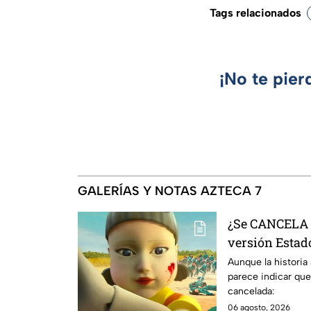
Tags relacionados
¡No te pier
GALERÍAS Y NOTAS AZTECA 7
¿Se CANCELA "
versión Estado
se sabe al mo
Aunque la historia
parece indicar que
cancelada:
06 agosto, 2026