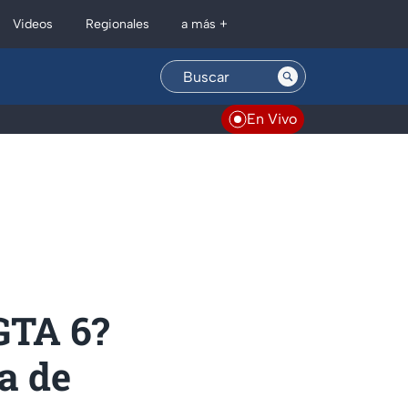
Regionales
Videos
a más +
En Vivo
GTA 6?
a de