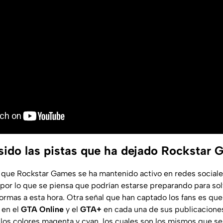
sido las pistas que ha dejado Rockstar
que Rockstar Games se ha mantenido activo en redes sociale
 por lo que se piensa que podrían estarse preparando para sol
formas a esta hora. Otra señal que han captado los fans es qu
 en el
GTA Online
y el
GTA+
en cada una de sus publicacione
n los colores magenta y cyan, los cuales son los mismos que s