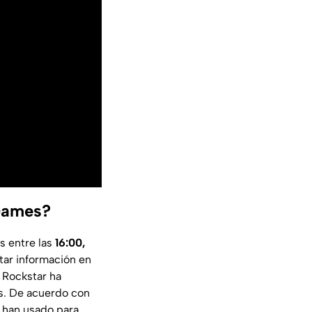
 Games?
s entre las
16:00,
tar información en
e Rockstar ha
s. De acuerdo con
e han usado para