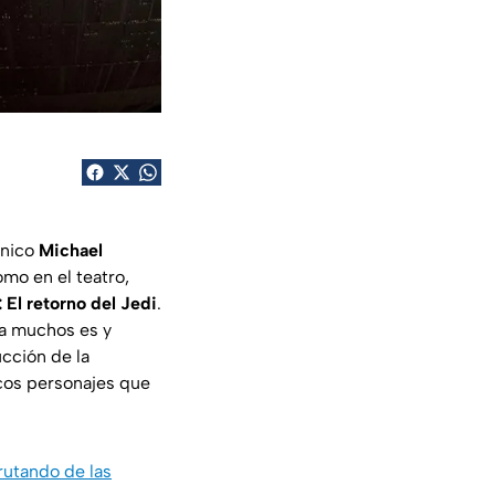
ánico
Michael
mo en el teatro,
 El retorno del Jedi
.
ra muchos es y
ucción de la
cos personajes que
rutando de las