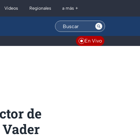
Regionales
Videos
a más +
En Vivo
ctor de
h Vader