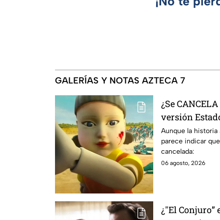
¡No te pier
GALERÍAS Y NOTAS AZTECA 7
¿Se CANCELA "
versión Estado
se sabe al mo
Aunque la historia
parece indicar que
cancelada:
06 agosto, 2026
¿"El Conjuro” 