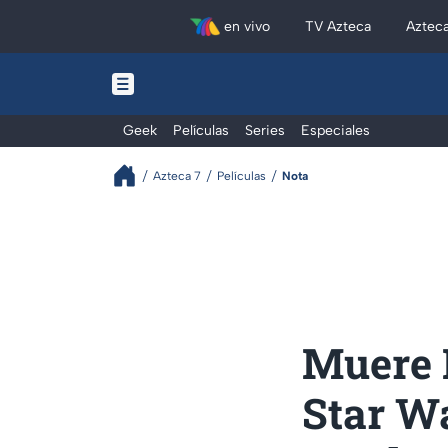
en vivo
TV Azteca
Aztec
Geek
Películas
Series
Especiales
Azteca 7
Películas
Nota
Muere 
Star Wa