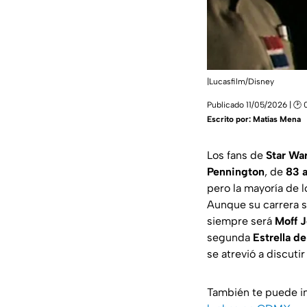
|Lucasfilm/Disney
Publicado 11/05/2026 | 🕑 
Escrito por:
Matías Mena
Los fans de
Star Wa
Pennington
, de
83 a
pero la mayoría de 
Aunque su carrera 
siempre será
Moff J
segunda
Estrella de
se atrevió a discut
También te puede i