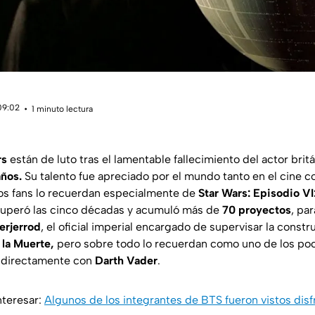
09:02
1 minuto lectura
rs
están de luto tras el lamentable fallecimiento del actor brit
ños.
Su talento fue apreciado por el mundo tanto en el cine co
los fans lo recuerdan especialmente de
Star Wars: Episodio VI:
superó las cinco décadas y acumuló más de
70 proyectos
, pa
erjerrod
, el oficial imperial encargado de supervisar la constr
 la Muerte,
pero sobre todo lo recuerdan como uno de los po
ir directamente con
Darth Vader
.
nteresar:
Algunos de los integrantes de BTS fueron vistos disf