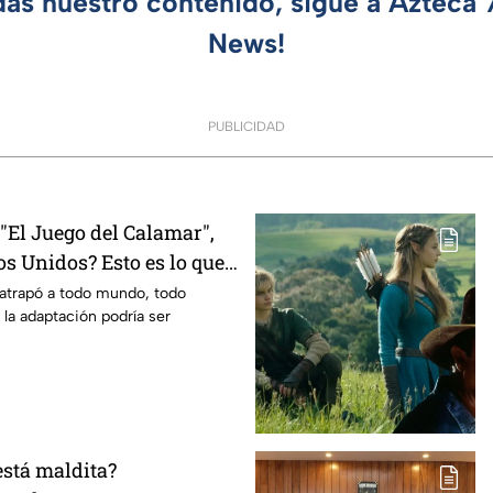
das nuestro contenido, sigue a Azteca
News!
PUBLICIDAD
El Juego del Calamar",
s Unidos? Esto es lo que
mento
 atrapó a todo mundo, todo
 la adaptación podría ser
está maldita?