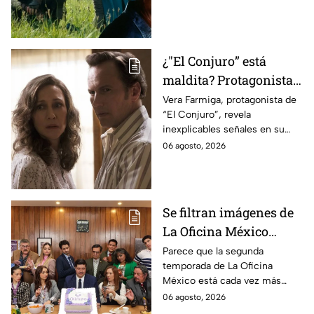
videojuego.
¿"El Conjuro” está
maldita? Protagonista
revela INQUIETANTES
Vera Farmiga, protagonista de
“El Conjuro”, revela
señales en su cuerpo
inexplicables señales en su
durante la grabación de
cuerpo durante el rodaje de la
06 agosto, 2026
la película
película
Se filtran imágenes de
La Oficina México
temporada 2 y un
Parece que la segunda
temporada de La Oficina
detalle desata teorías
México está cada vez más
entre los fans
cerca, pues el elenco ya se
06 agosto, 2026
encuentra en grabaciones y ya