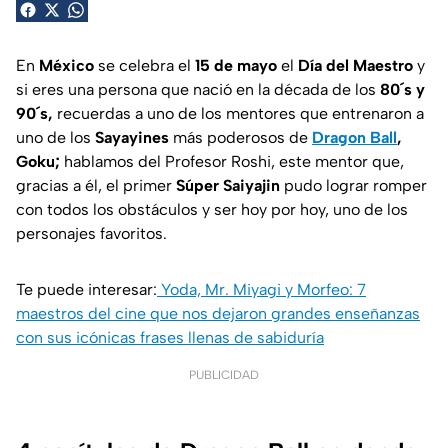
En
México
se celebra el
15 de mayo
el
Día del Maestro
y
si eres una persona que nació en la década de los
80´s y
90´s,
recuerdas a uno de los mentores que entrenaron a
uno de los
Sayayines
más poderosos de
Dragon Ball
,
Goku;
hablamos del Profesor Roshi, este mentor que,
gracias a él, el primer
Súper Saiyajin
pudo lograr romper
con todos los obstáculos y ser hoy por hoy, uno de los
personajes favoritos.
Te puede interesar:
Yoda, Mr. Miyagi y Morfeo: 7
maestros del cine que nos dejaron grandes enseñanzas
con sus icónicas frases llenas de sabiduría
PUBLICIDAD