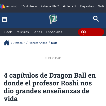
en vivo
TV Azteca
Azteca UNO
Azteca 7
Deportes
Notic
Geek
Películas
Series
Especiales
En Vivo
Azteca 7
Planeta Anime
Nota
PUBLICIDAD
4 capítulos de Dragon Ball en
donde el profesor Roshi nos
dio grandes enseñanzas de
vida