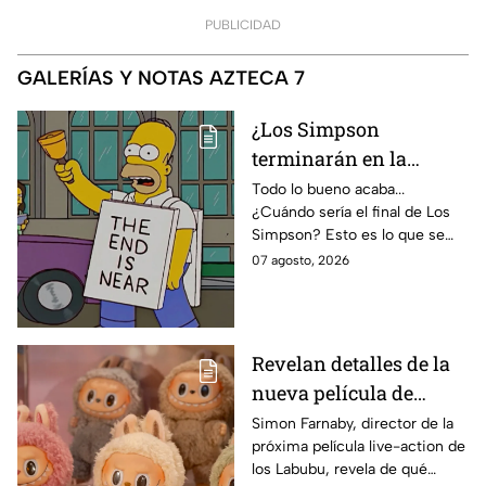
PUBLICIDAD
GALERÍAS Y NOTAS AZTECA 7
¿Los Simpson
terminarán en la
temporada 40? Actriz
Todo lo bueno acaba...
¿Cuándo sería el final de Los
de Bart Simpson da
Simpson? Esto es lo que se
IMPACTANTE
sabe:
07 agosto, 2026
declaración
Revelan detalles de la
nueva película de
Labubu: de qué tratará
Simon Farnaby, director de la
próxima película live-action de
y cuándo se estrena
los Labubu, revela de qué