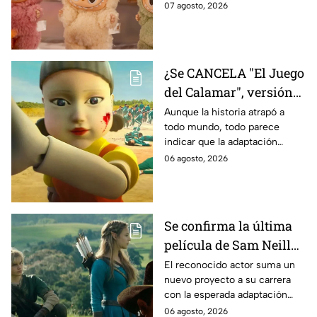
tratará la cinta. Aquí te
07 agosto, 2026
contamos los detalles.
¿Se CANCELA "El Juego
del Calamar", versión
Estados Unidos? Esto
Aunque la historia atrapó a
todo mundo, todo parece
es lo que se sabe al
indicar que la adaptación
momento
podría ser cancelada:
06 agosto, 2026
Se confirma la última
película de Sam Neill
antes de morir: esto es
El reconocido actor suma un
nuevo proyecto a su carrera
lo que se sabe hasta
con la esperada adaptación
ahora
cinematográfica del popular
06 agosto, 2026