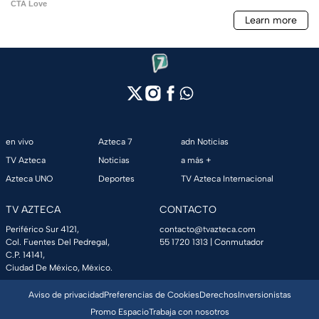
en vivo
Azteca 7
adn Noticias
TV Azteca
Noticias
a más +
Azteca UNO
Deportes
TV Azteca Internacional
TV AZTECA
CONTACTO
Periférico Sur 4121,
contacto@tvazteca.com
Col. Fuentes Del Pedregal,
55 1720 1313
| Conmutador
C.P. 14141,
Ciudad De México, México.
Aviso de privacidad
Preferencias de Cookies
Derechos
Inversionistas
Promo Espacio
Trabaja con nosotros