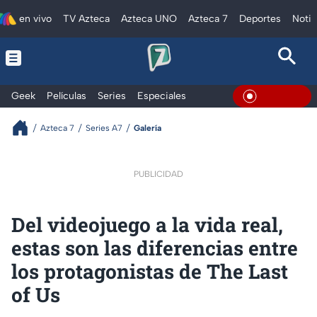
en vivo
TV Azteca
Azteca UNO
Azteca 7
Deportes
Notic
Geek
Películas
Series
Especiales
En Vivo
Azteca 7
Series A7
Galería
PUBLICIDAD
Del videojuego a la vida real,
estas son las diferencias entre
los protagonistas de The Last
of Us