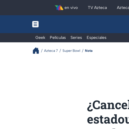
en vivo
TV Azteca
Aztec
Geek
Películas
Series
Especiales
Azteca 7
Super Bowl
Nota
¿Cancel
estado