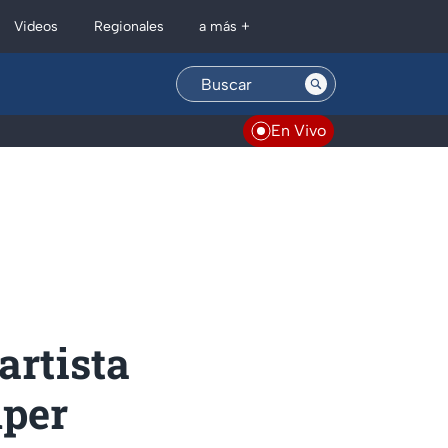
Regionales
Videos
a más +
En Vivo
artista
uper