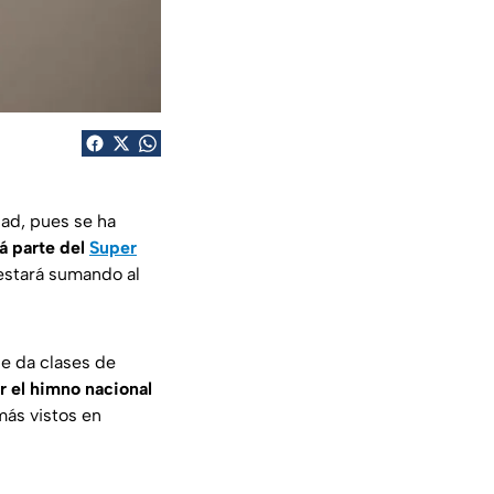
dad, pues se ha
á parte del
Super
 estará sumando al
de da clases de
r el himno nacional
más vistos en