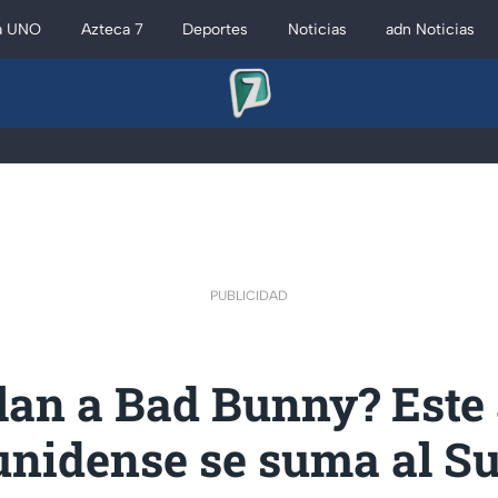
a UNO
Azteca 7
Deportes
Noticias
adn Noticias
PUBLICIDAD
an a Bad Bunny? Este 
unidense se suma al S