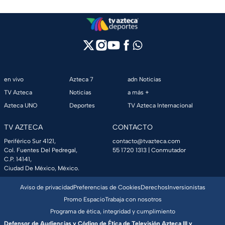
en vivo
Azteca 7
adn Noticias
TV Azteca
Noticias
a más +
Azteca UNO
Deportes
TV Azteca Internacional
TV AZTECA
CONTACTO
Periférico Sur 4121,
contacto@tvazteca.com
Col. Fuentes Del Pedregal,
55 1720 1313
| Conmutador
C.P. 14141,
Ciudad De México, México.
Aviso de privacidad
Preferencias de Cookies
Derechos
Inversionistas
Promo Espacio
Trabaja con nosotros
Programa de ética, integridad y cumplimiento
Defensor de Audiencias y Código de Ética de Televisión Azteca III y