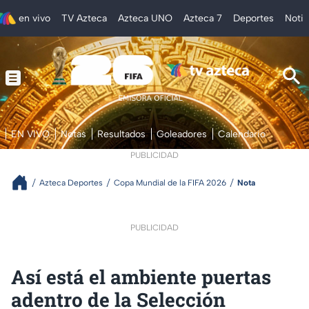
en vivo
TV Azteca
Azteca UNO
Azteca 7
Deportes
Notic
EN VIVO
Notas
Resultados
Goleadores
Calendario
PUBLICIDAD
Azteca Deportes
Copa Mundial de la FIFA 2026
Nota
PUBLICIDAD
Así está el ambiente puertas
adentro de la Selección