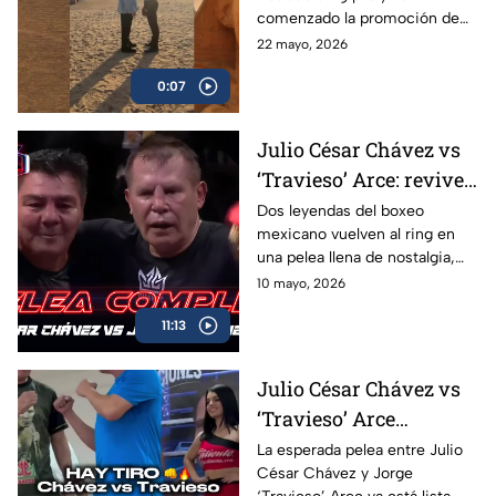
cara
comenzado la promoción de
su combate ante el francés
22 mayo, 2026
Christian Mbilli que sucederá
0:07
en el mes de septiembre.
Julio César Chávez vs
‘Travieso’ Arce: revive
la pelea completa en
Dos leyendas del boxeo
mexicano vuelven al ring en
Box Azteca
una pelea llena de nostalgia,
emoción y grandes momentos
10 mayo, 2026
para los aficionados.
11:13
Julio César Chávez vs
‘Travieso’ Arce
cumplen con la
La esperada pelea entre Julio
César Chávez y Jorge
báscula; habrá pelea en