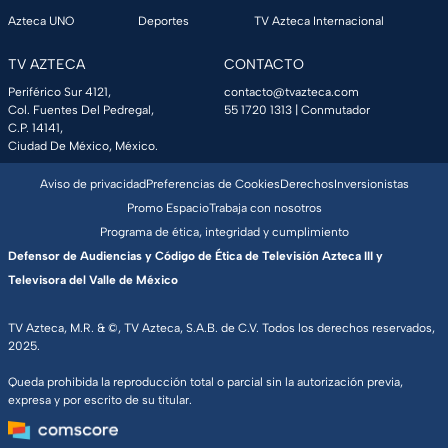
Azteca UNO
Deportes
TV Azteca Internacional
TV AZTECA
CONTACTO
Periférico Sur 4121,
contacto@tvazteca.com
Col. Fuentes Del Pedregal,
55 1720 1313
| Conmutador
C.P. 14141,
Ciudad De México, México.
Aviso de privacidad
Preferencias de Cookies
Derechos
Inversionistas
Promo Espacio
Trabaja con nosotros
Programa de ética, integridad y cumplimiento
Defensor de Audiencias y Código de Ética de Televisión Azteca III y
Televisora del Valle de México
TV Azteca, M.R. & ©, TV Azteca, S.A.B. de C.V. Todos los derechos reservados,
2025.
Queda prohibida la reproducción total o parcial sin la autorización previa,
expresa y por escrito de su titular.