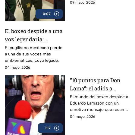
Arce
09 mayo, 2026
0:07
El boxeo despide a una
voz legendaria:
Eduardo Lamazón
El pugilismo mexicano pierde
a una de sus voces más
emblemáticas, cuyo legado
marcó a generaciones.
04 mayo, 2026
“10 puntos para Don
Lama”: el adiós a
Eduardo Lamazón
El mundo del boxeo despide a
Eduardo Lamazón con un
emotivo mensaje que resume
su legado imborrable.
04 mayo, 2026
1:17