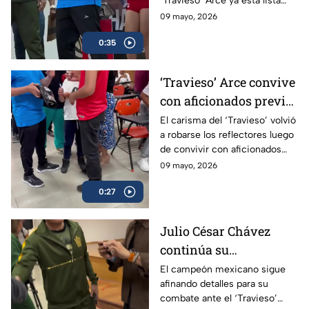
‘Travieso’ Arce ya está lista
Box Azteca
luego de que ambos superaran
09 mayo, 2026
sin problemas la báscula.
0:35
‘Travieso’ Arce convive
con aficionados previo
a su esperado combate
El carisma del ‘Travieso’ volvió
a robarse los reflectores luego
de convivir con aficionados
antes de subir al ring.
09 mayo, 2026
0:27
Julio César Chávez
continúa su
preparación para
El campeón mexicano sigue
afinando detalles para su
enfrentar al ‘Travieso’
combate ante el ‘Travieso’
Arce