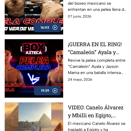
del boxeo mexicano se
intensa batalla de Box
enfrentan en una pelea llena de
Azteca
acción, potencia y grandes
07 junio, 2026
intercambios. Revive el
16:43
combate completo entre
Marco Verde y David Camacho
en una función imperdible de
¡GUERRA EN EL RING!
Box Azteca.
“Camaleón” Ayala y
Jayson Mama se
Revive la pelea completa entre
“Camaleón” Ayala y Jayson
dieron con todo
Mama en una batalla intensa
llena de golpes, emoción y
24 mayo, 2026
momentos espectaculares
19:39
arriba del ring.
VIDEO: Canelo Álvarez
y Mbilli en Egipto,
tienen primer cara a
El mexicano Canelo Álvarez se
trasladó a Egipto y ha