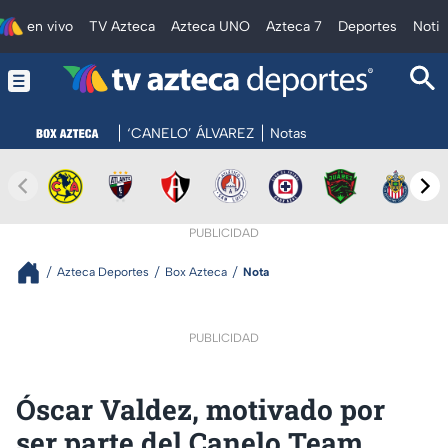
en vivo
TV Azteca
Azteca UNO
Azteca 7
Deportes
Notic
‘CANELO’ ÁLVAREZ
Notas
PUBLICIDAD
Azteca Deportes
Box Azteca
Nota
PUBLICIDAD
Óscar Valdez, motivado por
ser parte del Canelo Team