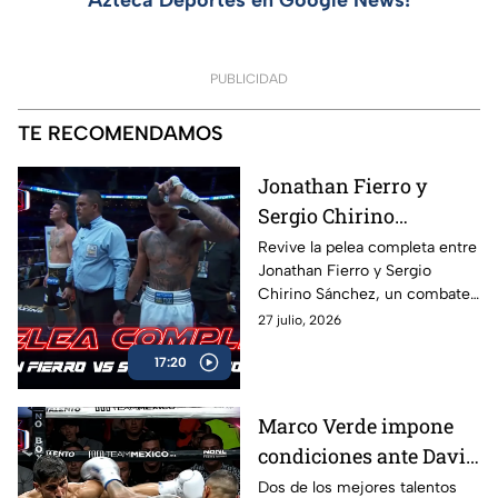
Azteca Deportes en Google News!
PUBLICIDAD
TE RECOMENDAMOS
Jonathan Fierro y
Sergio Chirino
protagonizan una
Revive la pelea completa entre
Jonathan Fierro y Sergio
guerra sobre el ring
Chirino Sánchez, un combate
lleno de intensidad,
27 julio, 2026
intercambio de golpes y
17:20
emociones de principio a fin.
Marco Verde impone
condiciones ante David
Camacho en una
Dos de los mejores talentos