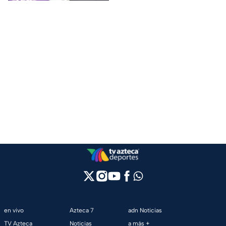
en vivo
Azteca 7
adn Noticias
TV Azteca
Noticias
a más +