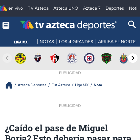
en vivo
TV Azteca
Azteca UNO
Azteca 7
Deportes
Notic
NOTAS
LOS 4 GRANDES
ARRIBA EL NORTE
PUBLICIDAD
Azteca Deportes
Fut Azteca
Liga MX
Nota
PUBLICIDAD
¿Caído el pase de Miguel
Borja? Esto debería pasar para