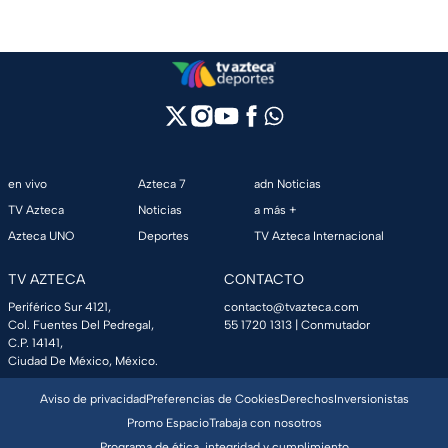
en vivo
Azteca 7
adn Noticias
TV Azteca
Noticias
a más +
Azteca UNO
Deportes
TV Azteca Internacional
TV AZTECA
CONTACTO
Periférico Sur 4121,
contacto@tvazteca.com
Col. Fuentes Del Pedregal,
55 1720 1313
| Conmutador
C.P. 14141,
Ciudad De México, México.
Aviso de privacidad
Preferencias de Cookies
Derechos
Inversionistas
Promo Espacio
Trabaja con nosotros
Programa de ética, integridad y cumplimiento