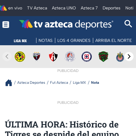
en vivo
TV Azteca
Azteca UNO
Azteca 7
Deportes
Notic
NOTAS
LOS 4 GRANDES
ARRIBA EL NORTE
PUBLICIDAD
Azteca Deportes
Fut Azteca
Liga MX
Nota
PUBLICIDAD
ÚLTIMA HORA: Histórico de
Tigres se despide del equipo