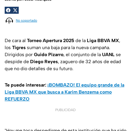
No soportado
De cara al
Torneo Apertura 2025
de la
Liga BBVA MX
,
los
Tigres
suman una baja para la nueva campaña.
Dirigidos por
Guido Pizarro
, el conjunto de la
UANL
se
despide de
Diego Reyes
, zaguero de 32 años de edad
que no dio detalles de su futuro.
Te puede interesar:
¡BOMBAZO! El equipo grande de la
Liga BBVA MX que busca a Karim Benzema como
REFUERZO
PUBLICIDAD
"Hoy me toca despedirme de esta institución que ha sido