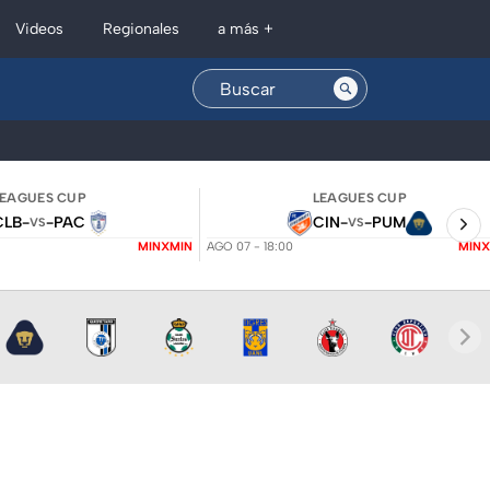
Regionales
Videos
a más +
LEAGUES CUP
LEAGUES CUP
CLB
-
-
PAC
CIN
-
-
PUM
VS
VS
MINXMIN
AGO 07 - 18:00
MINX