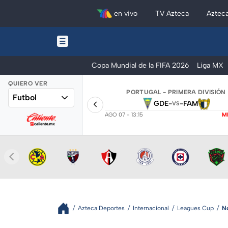
en vivo
TV Azteca
Aztec
Copa Mundial de la FIFA 2026
Liga MX
QUIERO VER
PORTUGAL - PRIMERA DIVISIÓN
Futbol
GDE
-
-
FAM
VS
AGO 07 - 13:15
M
Azteca Deportes
Internacional
Leagues Cup
N