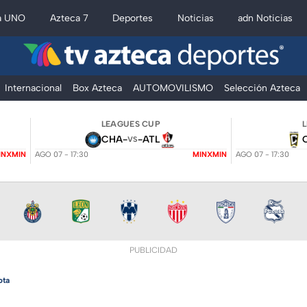
a UNO
Azteca 7
Deportes
Noticias
adn Noticias
Internacional
Box Azteca
AUTOMOVILISMO
Selección Azteca
LEAGUES CUP
CHA
-
-
ATL
VS
INXMIN
AGO 07 - 17:30
MINXMIN
AGO 07 - 17:30
PUBLICIDAD
ota