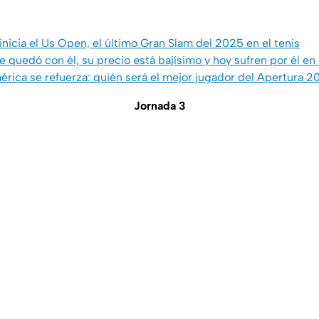
nicia el Us Open, el último Gran Slam del 2025 en el tenis
 quedó con él, su precio está bajísimo y hoy sufren por él en
rica se refuerza: quién será el mejor jugador del Apertura 20
Jornada 3