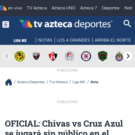
en vivo
TV Azteca
Azteca UNO
Azteca 7
Deportes
Notic
NOTAS
LOS 4 GRANDES
ARRIBA EL NORTE
PUBLICIDAD
Azteca Deportes
Fut Azteca
Liga MX
Nota
PUBLICIDAD
OFICIAL: Chivas vs Cruz Azul
se jugará sin público en el