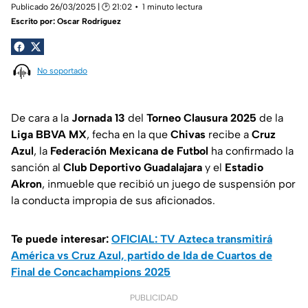
Publicado 26/03/2025 | 🕑 21:02
1 minuto lectura
Escrito por:
Oscar Rodríguez
No soportado
De cara a la
Jornada 13
del
Torneo Clausura 2025
de la
Liga BBVA MX
, fecha en la que
Chivas
recibe a
Cruz
Azul
, la
Federación
Mexicana de Futbol
ha confirmado la
sanción al
Club Deportivo Guadalajara
y el
Estadio
Akron
, inmueble que recibió un juego de suspensión por
la conducta impropia de sus aficionados.
Te puede interesar:
OFICIAL: TV Azteca transmitirá
América vs Cruz Azul, partido de Ida de Cuartos de
Final de Concachampions 2025
PUBLICIDAD