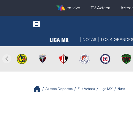
en vivo
TV Azteca
Aztec
NOTAS
LOS 4 GRANDE
Azteca Deportes
Fut Azteca
Liga MX
Nota