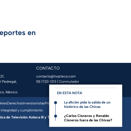
Deportes en
CONTACTO
21,
contacto@tvazteca.com
l Pedregal,
55 1720 1313
| Conmutador
co, México.
EN ESTA NOTA
La afición pide la salida de un
okies
Derechos
Inversionistas
Promo Espacio
histórico de las Chivas
 integridad y cumplimiento
¿Carlos Cisneros y Ronaldo
a de Televisión Azteca III y Televisora del Valle de
Cisneros fuera de las Chivas?