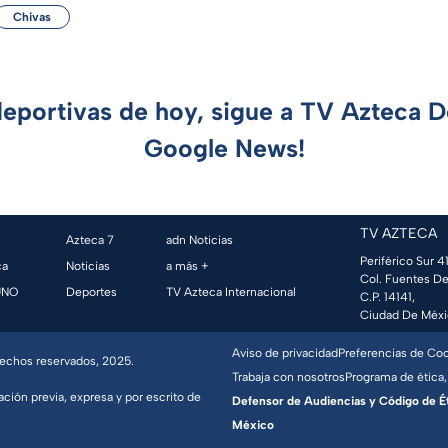
Chivas
deportivas de hoy, sigue a TV Azteca 
Google News!
TV AZTECA
Azteca 7
adn Noticias
Periférico Sur 41
ca
Noticias
a más +
Col. Fuentes De
UNO
Deportes
TV Azteca Internacional
C.P. 14141,
Ciudad De Méxi
Aviso de privacidad
Preferencias de Co
erechos reservados, 2025.
Trabaja con nosotros
Programa de ética,
ación previa, expresa y por escrito de
Defensor de Audiencias y Código de Étic
México