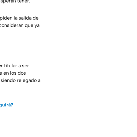
esperan tener.
piden la salida de
 consideran que ya
 titular a ser
e en los dos
 siendo relegado al
guirá?