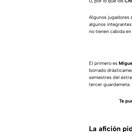
0, por lo que los
Ch
Algunos jugadores s
algunos integrantes
no tienen cabida en
El primero es
Migue
borrado drásticamen
semestres del estra
tercer guardameta.
Te pu
La afición pi