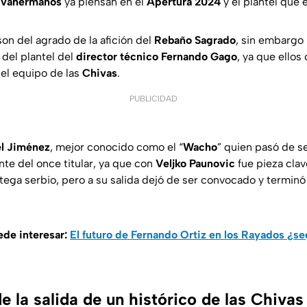
ivahermanos
ya piensan en el
Apertura 2024
y el plantel que 
on del agrado de la afición del
Rebaño Sagrado
, sin embargo 
 del plantel del
director técnico Fernando Gago
, ya que ellos
 el equipo de las
Chivas
.
PUBLICIDAD
l Jiménez
, mejor conocido como el “
Wacho
” quien pasó de ser
te del once titular, ya que con
Veljko Paunovic
fue pieza clav
tega serbio, pero a su salida dejó de ser convocado y terminó
ede interesar:
El futuro de Fernando Ortiz en los Rayados ¿se
de la salida de un histórico de las Chivas