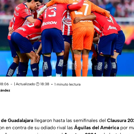
 18:06
| Actualizado 🕑 18:38
1 minuto lectura
nández
 de Guadalajara
llegaron hasta las semifinales del
Clausura 20
n en contra de su odiado rival las
Águilas del América
por ma