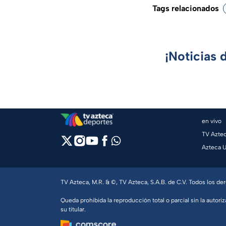
Tags relacionados
¡Noticias 
en vivo
TV Azte
Azteca 
TV Azteca, M.R. & ©, TV Azteca, S.A.B. de C.V. Todos los d
Queda prohibida la reproducción total o parcial sin la autoriz
su titular.