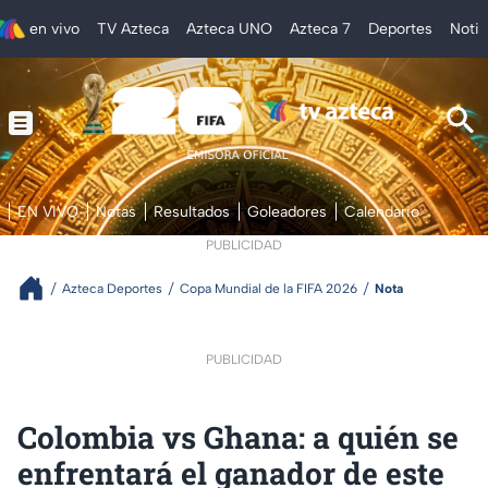
en vivo
TV Azteca
Azteca UNO
Azteca 7
Deportes
Notic
EN VIVO
Notas
Resultados
Goleadores
Calendario
PUBLICIDAD
Azteca Deportes
Copa Mundial de la FIFA 2026
Nota
PUBLICIDAD
Colombia vs Ghana: a quién se
enfrentará el ganador de este