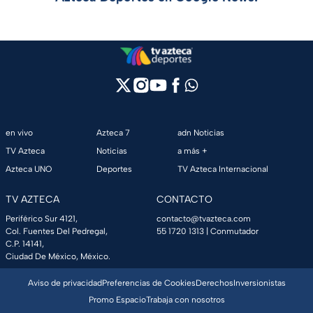
en vivo
Azteca 7
adn Noticias
TV Azteca
Noticias
a más +
Azteca UNO
Deportes
TV Azteca Internacional
TV AZTECA
CONTACTO
Periférico Sur 4121,
contacto@tvazteca.com
Col. Fuentes Del Pedregal,
55 1720 1313
| Conmutador
C.P. 14141,
Ciudad De México, México.
Aviso de privacidad
Preferencias de Cookies
Derechos
Inversionistas
Promo Espacio
Trabaja con nosotros