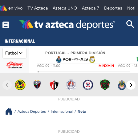
en vivo
TV Azteca
Azteca UNO
Azteca 7
Deportes
Notic
Futbol
PORTUGAL - PRIMERA DIVISIÓN
POR
-
-
ALV
VS
AGO 09 - 11:00
MINXMIN
AGO 09 - 13
PUBLICIDAD
Azteca Deportes
Internacional
Nota
PUBLICIDAD