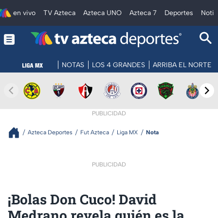
en vivo
TV Azteca
Azteca UNO
Azteca 7
Deportes
Notic
NOTAS
LOS 4 GRANDES
ARRIBA EL NORTE
PUBLICIDAD
Azteca Deportes
Fut Azteca
Liga MX
Nota
PUBLICIDAD
¡Bolas Don Cuco! David
Medrano revela quién es la