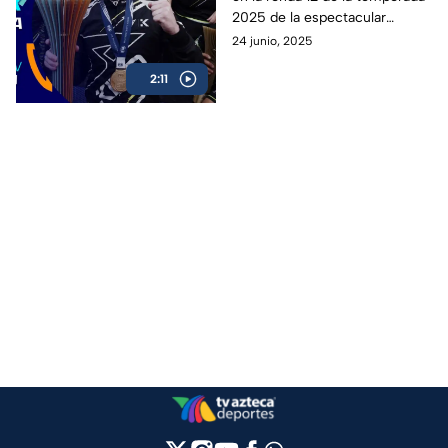
2025 de la espectacular
Fórmula E: revive los mejores
24 junio, 2025
momentos de la carrera en
2:11
Jakarta