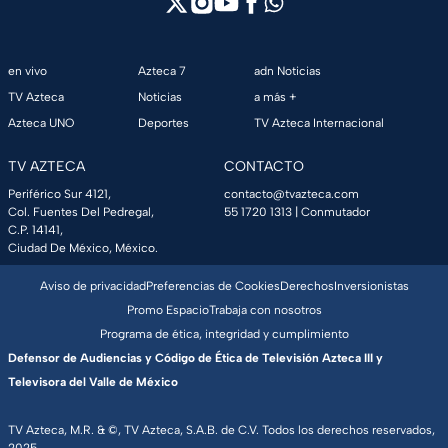
en vivo
Azteca 7
adn Noticias
TV Azteca
Noticias
a más +
Azteca UNO
Deportes
TV Azteca Internacional
TV AZTECA
CONTACTO
Periférico Sur 4121,
contacto@tvazteca.com
Col. Fuentes Del Pedregal,
55 1720 1313
| Conmutador
C.P. 14141,
Ciudad De México, México.
Aviso de privacidad
Preferencias de Cookies
Derechos
Inversionistas
Promo Espacio
Trabaja con nosotros
Programa de ética, integridad y cumplimiento
Defensor de Audiencias y Código de Ética de Televisión Azteca III y
Televisora del Valle de México
TV Azteca, M.R. & ©, TV Azteca, S.A.B. de C.V. Todos los derechos reservados,
2025.