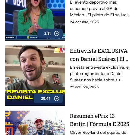
celebró la 10ª edición
El evento deportivo más
esperado previo al GP de
de “De la Pista a la
México . El piloto de F1 se lució
Cancha”
con Hack trick.
24 octubre, 2025
2:31
Entrevista EXCLUSIVA
con Daniel Suárez | El
Piloto Mexicano que
En esta entrevista exclusiva, el
piloto regiomontano Daniel
firma con Spire
Suárez nos habla sobre su
Motorsports
trayectoria en la NASCAR Cup
22 octubre, 2025
Series, su preparación para la
25:47
temporada 2026 con Spire
Motorsports, y lo que significa
representar a México en la
Resumen ePrix 13
máxima categoría del
Berlín | Fórmula E 2025
automovilismo
estadounidense.
Oliver Rowland del equipo de