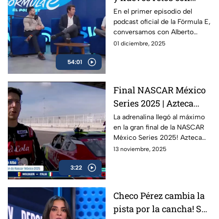
Alberto Longo
En el primer episodio del
podcast oficial de la Fórmula E,
conversamos con Alberto
Longo, cofundador y Chief
01 diciembre, 2025
Championship Officer de la
54:01
categoría, sobre la evolución
del campeonato, los desafíos
de la temporada 12 y lo que
Final NASCAR México
viene para el futuro del
Series 2025 | Azteca
automovilismo eléctrico.
Deportes en la pista con
La adrenalina llegó al máximo
en la gran final de la NASCAR
los campeones
México Series 2025! Azteca
Deportes estuvo presente en
13 noviembre, 2025
la pista para traerte todos los
3:22
detalles, entrevistas exclusivas
y momentos inolvidables en
esta FInal histórica del
Checo Pérez cambia la
automovilismo nacional.
pista por la cancha! Se