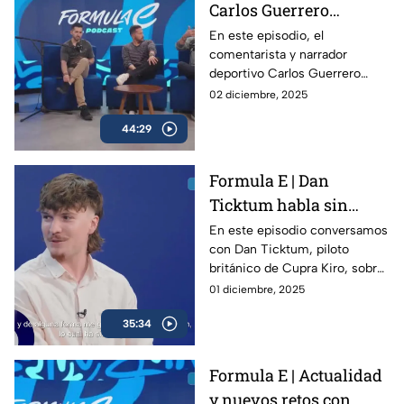
Carlos Guerrero
'Warrior' y la nueva era
En este episodio, el
comentarista y narrador
de Fórmula E | Podcast
deportivo Carlos Guerrero
de Fórmula E
‘Warrior’ cambia el estadio por
02 diciembre, 2025
el circuito para vivir de cerca
44:29
la energía de la Fórmula E.
Formula E | Dan
Ticktum habla sin
filtros sobre la Formula
En este episodio conversamos
con Dan Ticktum, piloto
E y su futuro
británico de Cupra Kiro, sobre
su visión de la Fórmula E, los
01 diciembre, 2025
retos que enfrenta la categoría
35:34
rumbo a la temporada 12 y su
propia evolución dentro del
campeonato.
Formula E | Actualidad
y nuevos retos con