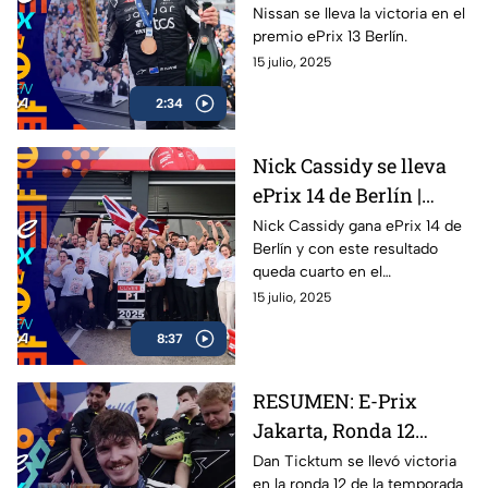
Nissan se lleva la victoria en el
premio ePrix 13 Berlín.
15 julio, 2025
2:34
Nick Cassidy se lleva
ePrix 14 de Berlín |
Oliver Rowland se
Nick Cassidy gana ePrix 14 de
Berlín y con este resultado
corona
queda cuarto en el
campeonato de conductores;
15 julio, 2025
Oliver Rowland se corona
8:37
campeón de la Fórmula E en
Berlín. Oliver Rowland del
equipo de Nissan se lleva la
RESUMEN: E-Prix
victoria en el premio de Berlín.
Jakarta, Ronda 12
Fórmula E 2025
Dan Ticktum se llevó victoria
en la ronda 12 de la temporada