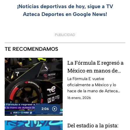
¡Noticias deportivas de hoy, sigue a TV
Azteca Deportes en Google News!
PUBLICIDAD
TE RECOMENDAMOS
La Fórmula E regresó a
México en manos de
Azteca Deportes |
La Fórmula E vuelve
oficialmente a México y lo
Fórmula E
hace de la mano de Azteca
Deportes, devolviendo al país
16 enero, 2026
uno de los eventos más
2:06
espectaculares del
automovilismo mundial.
Del estadio a la pista: