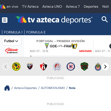
en vivo
TV Azteca
Azteca UNO
Azteca 7
Deportes
Notic
FORMULA 1
FORMULA E
Futbol
PORTUGAL - PRIMERA DIVISIÓN
GDE
-
-
FAM
VS
AGO 07 - 13:15
MINXMIN
AGO 07 - 17
PUBLICIDAD
Azteca Deportes
AUTOMOVILISMO
Nota
PUBLICIDAD